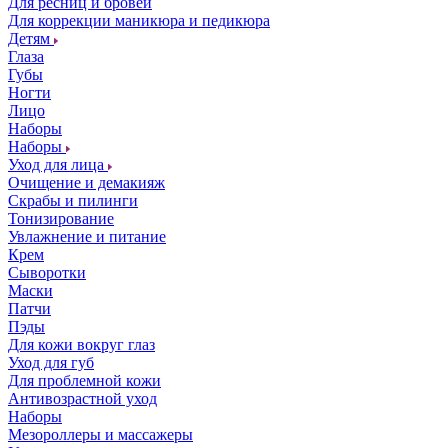
Для ресниц и бровей
Для коррекции маникюра и педикюра
Детям
Глаза
Губы
Ногти
Лицо
Наборы
Наборы
Уход для лица
Очищение и демакияж
Скрабы и пилинги
Тонизирование
Увлажнение и питание
Крем
Сыворотки
Маски
Патчи
Пэды
Для кожи вокруг глаз
Уход для губ
Для проблемной кожи
Антивозрастной уход
Наборы
Мезороллеры и массажеры