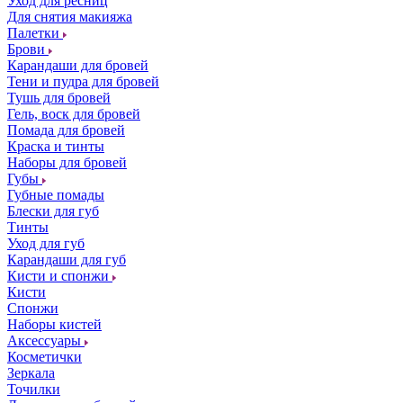
Уход для ресниц
Для снятия макияжа
Палетки
Брови
Карандаши для бровей
Тени и пудра для бровей
Тушь для бровей
Гель, воск для бровей
Помада для бровей
Краска и тинты
Наборы для бровей
Губы
Губные помады
Блески для губ
Тинты
Уход для губ
Карандаши для губ
Кисти и спонжи
Кисти
Спонжи
Наборы кистей
Аксессуары
Косметички
Зеркала
Точилки