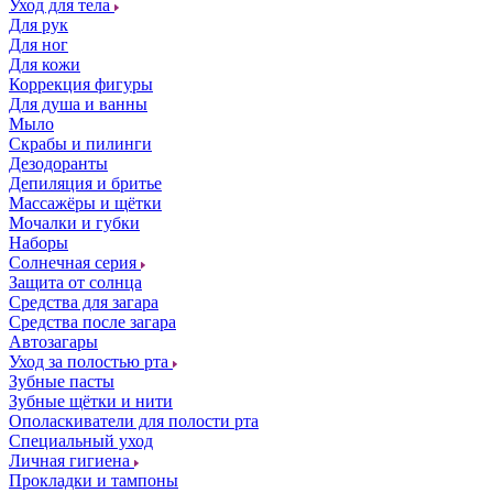
Уход для тела
Для рук
Для ног
Для кожи
Коррекция фигуры
Для душа и ванны
Мыло
Скрабы и пилинги
Дезодоранты
Депиляция и бритье
Массажёры и щётки
Мочалки и губки
Наборы
Солнечная серия
Защита от солнца
Средства для загара
Средства после загара
Автозагары
Уход за полостью рта
Зубные пасты
Зубные щётки и нити
Ополаскиватели для полости рта
Специальный уход
Личная гигиена
Прокладки и тампоны