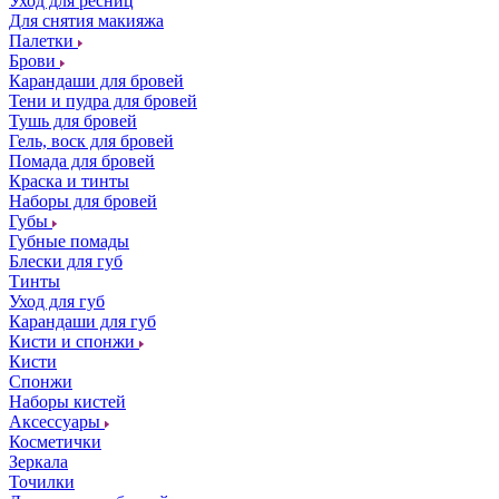
Уход для ресниц
Для снятия макияжа
Палетки
Брови
Карандаши для бровей
Тени и пудра для бровей
Тушь для бровей
Гель, воск для бровей
Помада для бровей
Краска и тинты
Наборы для бровей
Губы
Губные помады
Блески для губ
Тинты
Уход для губ
Карандаши для губ
Кисти и спонжи
Кисти
Спонжи
Наборы кистей
Аксессуары
Косметички
Зеркала
Точилки