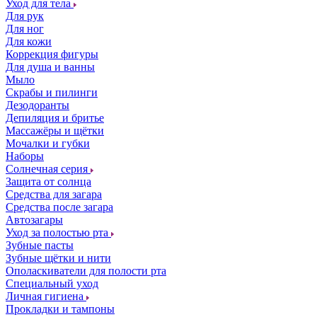
Уход для тела
Для рук
Для ног
Для кожи
Коррекция фигуры
Для душа и ванны
Мыло
Скрабы и пилинги
Дезодоранты
Депиляция и бритье
Массажёры и щётки
Мочалки и губки
Наборы
Солнечная серия
Защита от солнца
Средства для загара
Средства после загара
Автозагары
Уход за полостью рта
Зубные пасты
Зубные щётки и нити
Ополаскиватели для полости рта
Специальный уход
Личная гигиена
Прокладки и тампоны