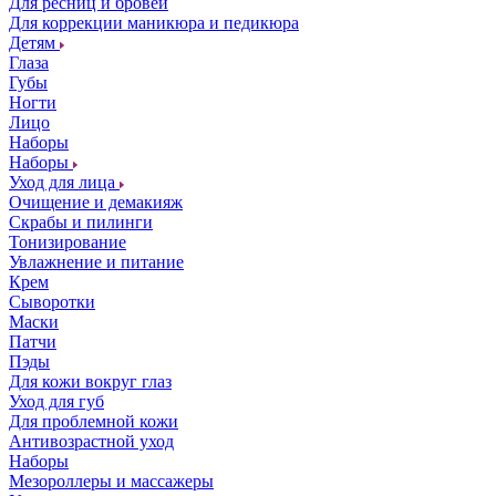
Для ресниц и бровей
Для коррекции маникюра и педикюра
Детям
Глаза
Губы
Ногти
Лицо
Наборы
Наборы
Уход для лица
Очищение и демакияж
Скрабы и пилинги
Тонизирование
Увлажнение и питание
Крем
Сыворотки
Маски
Патчи
Пэды
Для кожи вокруг глаз
Уход для губ
Для проблемной кожи
Антивозрастной уход
Наборы
Мезороллеры и массажеры