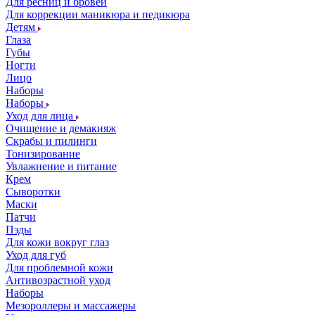
Для ресниц и бровей
Для коррекции маникюра и педикюра
Детям
Глаза
Губы
Ногти
Лицо
Наборы
Наборы
Уход для лица
Очищение и демакияж
Скрабы и пилинги
Тонизирование
Увлажнение и питание
Крем
Сыворотки
Маски
Патчи
Пэды
Для кожи вокруг глаз
Уход для губ
Для проблемной кожи
Антивозрастной уход
Наборы
Мезороллеры и массажеры