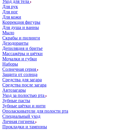
Уход для тела
Для рук
Для ног
Для кожи
Коррекция фигуры
Для душа и ванны
Мыло
Скрабы и пилинги
Дезодоранты
Депиляция и бритье
Массажёры и щётки
Мочалки и губки
Наборы
Солнечная серия
Защита от солнца
Средства для загара
Средства после загара
Автозагары
Уход за полостью рта
Зубные пасты
Зубные щётки и нити
Ополаскиватели для полости рта
Специальный уход
Личная гигиена
Прокладки и тампоны