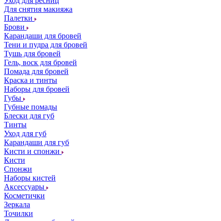
Уход для ресниц
Для снятия макияжа
Палетки
Брови
Карандаши для бровей
Тени и пудра для бровей
Тушь для бровей
Гель, воск для бровей
Помада для бровей
Краска и тинты
Наборы для бровей
Губы
Губные помады
Блески для губ
Тинты
Уход для губ
Карандаши для губ
Кисти и спонжи
Кисти
Спонжи
Наборы кистей
Аксессуары
Косметички
Зеркала
Точилки