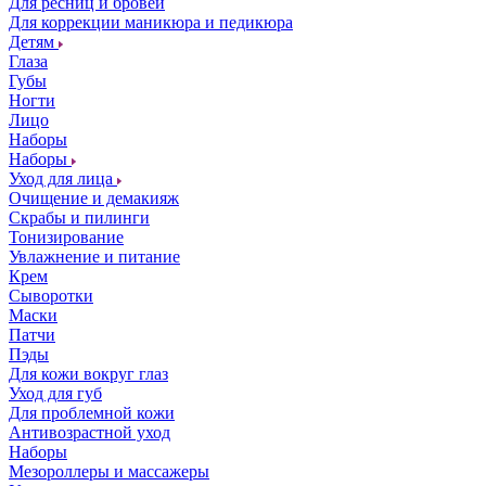
Для ресниц и бровей
Для коррекции маникюра и педикюра
Детям
Глаза
Губы
Ногти
Лицо
Наборы
Наборы
Уход для лица
Очищение и демакияж
Скрабы и пилинги
Тонизирование
Увлажнение и питание
Крем
Сыворотки
Маски
Патчи
Пэды
Для кожи вокруг глаз
Уход для губ
Для проблемной кожи
Антивозрастной уход
Наборы
Мезороллеры и массажеры