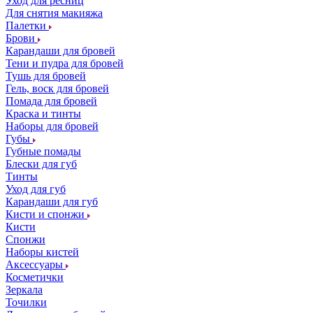
Уход для ресниц
Для снятия макияжа
Палетки
Брови
Карандаши для бровей
Тени и пудра для бровей
Тушь для бровей
Гель, воск для бровей
Помада для бровей
Краска и тинты
Наборы для бровей
Губы
Губные помады
Блески для губ
Тинты
Уход для губ
Карандаши для губ
Кисти и спонжи
Кисти
Спонжи
Наборы кистей
Аксессуары
Косметички
Зеркала
Точилки