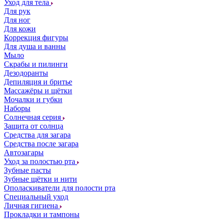
Уход для тела
Для рук
Для ног
Для кожи
Коррекция фигуры
Для душа и ванны
Мыло
Скрабы и пилинги
Дезодоранты
Депиляция и бритье
Массажёры и щётки
Мочалки и губки
Наборы
Солнечная серия
Защита от солнца
Средства для загара
Средства после загара
Автозагары
Уход за полостью рта
Зубные пасты
Зубные щётки и нити
Ополаскиватели для полости рта
Специальный уход
Личная гигиена
Прокладки и тампоны