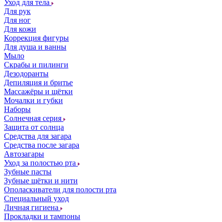
Уход для тела
Для рук
Для ног
Для кожи
Коррекция фигуры
Для душа и ванны
Мыло
Скрабы и пилинги
Дезодоранты
Депиляция и бритье
Массажёры и щётки
Мочалки и губки
Наборы
Солнечная серия
Защита от солнца
Средства для загара
Средства после загара
Автозагары
Уход за полостью рта
Зубные пасты
Зубные щётки и нити
Ополаскиватели для полости рта
Специальный уход
Личная гигиена
Прокладки и тампоны