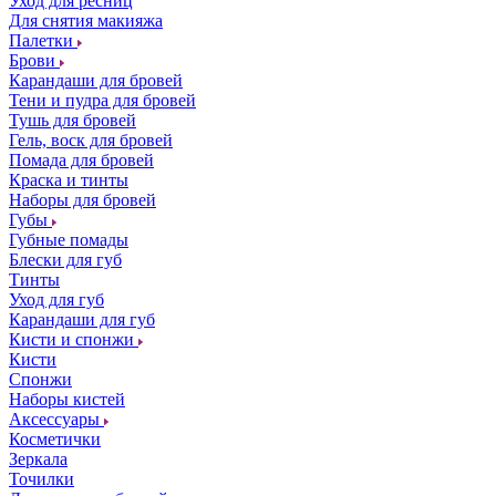
Уход для ресниц
Для снятия макияжа
Палетки
Брови
Карандаши для бровей
Тени и пудра для бровей
Тушь для бровей
Гель, воск для бровей
Помада для бровей
Краска и тинты
Наборы для бровей
Губы
Губные помады
Блески для губ
Тинты
Уход для губ
Карандаши для губ
Кисти и спонжи
Кисти
Спонжи
Наборы кистей
Аксессуары
Косметички
Зеркала
Точилки