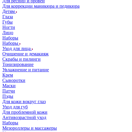
Для ресниц и бровей
Для коррекции маникюра и педикюра
Детям
Глаза
Губы
Ногти
Лицо
Наборы
Наборы
Уход для лица
Очищение и демакияж
Скрабы и пилинги
Тонизирование
Увлажнение и питание
Крем
Сыворотки
Маски
Патчи
Пэды
Для кожи вокруг глаз
Уход для губ
Для проблемной кожи
Антивозрастной уход
Наборы
Мезороллеры и массажеры