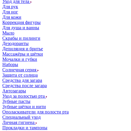
Уход для тела
Для рук
Для ног
Для кожи
Коррекция фигуры
Для душа и ванны
Мыло
Скрабы и пилинги
Дезодоранты
Депиляция и бритье
Массажёры и щётки
Мочалки и губки
Наборы
Солнечная серия
Защита от солнца
Средства для загара
Средства после загара
Автозагары
Уход за полостью рта
Зубные пасты
Зубные щётки и нити
Ополаскиватели для полости рта
Специальный уход
Личная гигиена
Прокладки и тампоны