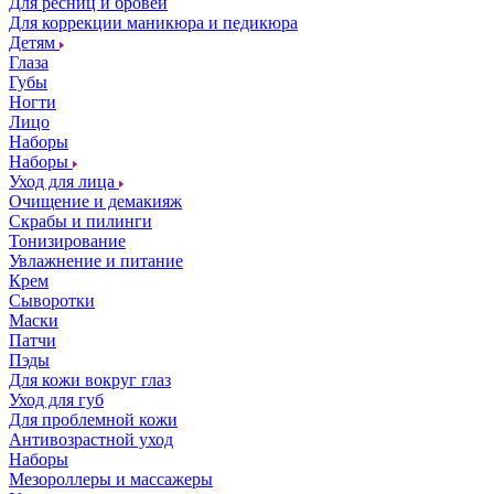
Для ресниц и бровей
Для коррекции маникюра и педикюра
Детям
Глаза
Губы
Ногти
Лицо
Наборы
Наборы
Уход для лица
Очищение и демакияж
Скрабы и пилинги
Тонизирование
Увлажнение и питание
Крем
Сыворотки
Маски
Патчи
Пэды
Для кожи вокруг глаз
Уход для губ
Для проблемной кожи
Антивозрастной уход
Наборы
Мезороллеры и массажеры