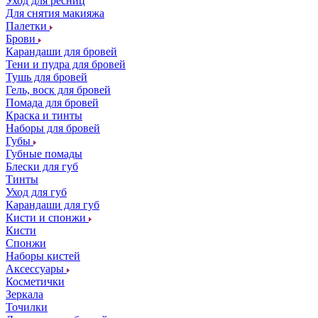
Уход для ресниц
Для снятия макияжа
Палетки
Брови
Карандаши для бровей
Тени и пудра для бровей
Тушь для бровей
Гель, воск для бровей
Помада для бровей
Краска и тинты
Наборы для бровей
Губы
Губные помады
Блески для губ
Тинты
Уход для губ
Карандаши для губ
Кисти и спонжи
Кисти
Спонжи
Наборы кистей
Аксессуары
Косметички
Зеркала
Точилки