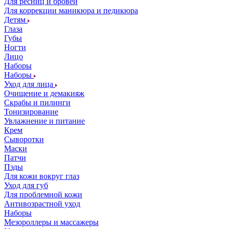
Для ресниц и бровей
Для коррекции маникюра и педикюра
Детям
Глаза
Губы
Ногти
Лицо
Наборы
Наборы
Уход для лица
Очищение и демакияж
Скрабы и пилинги
Тонизирование
Увлажнение и питание
Крем
Сыворотки
Маски
Патчи
Пэды
Для кожи вокруг глаз
Уход для губ
Для проблемной кожи
Антивозрастной уход
Наборы
Мезороллеры и массажеры