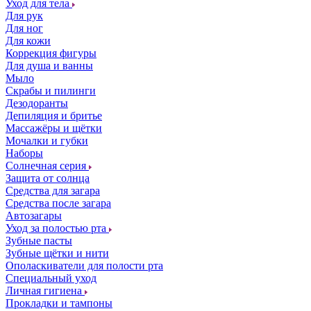
Уход для тела
Для рук
Для ног
Для кожи
Коррекция фигуры
Для душа и ванны
Мыло
Скрабы и пилинги
Дезодоранты
Депиляция и бритье
Массажёры и щётки
Мочалки и губки
Наборы
Солнечная серия
Защита от солнца
Средства для загара
Средства после загара
Автозагары
Уход за полостью рта
Зубные пасты
Зубные щётки и нити
Ополаскиватели для полости рта
Специальный уход
Личная гигиена
Прокладки и тампоны