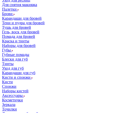
Уход для ресниц
Для снятия макияжа
Палетки
Брови
Карандаши для бровей
Тени и пудра для бровей
Тушь для бровей
Гель, воск для бровей
Помада для бровей
Краска и тинты
Наборы для бровей
Губы
Губные помады
Блески для губ
Тинты
Уход для губ
Карандаши для губ
Кисти и спонжи
Кисти
Спонжи
Наборы кистей
Аксессуары
Косметички
Зеркала
Точилки