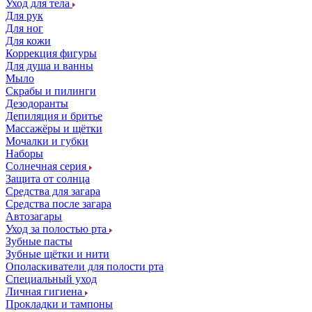
Уход для тела
Для рук
Для ног
Для кожи
Коррекция фигуры
Для душа и ванны
Мыло
Скрабы и пилинги
Дезодоранты
Депиляция и бритье
Массажёры и щётки
Мочалки и губки
Наборы
Солнечная серия
Защита от солнца
Средства для загара
Средства после загара
Автозагары
Уход за полостью рта
Зубные пасты
Зубные щётки и нити
Ополаскиватели для полости рта
Специальный уход
Личная гигиена
Прокладки и тампоны