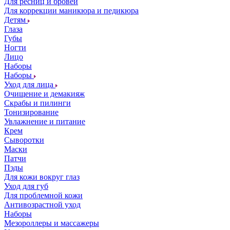
Для ресниц и бровей
Для коррекции маникюра и педикюра
Детям
Глаза
Губы
Ногти
Лицо
Наборы
Наборы
Уход для лица
Очищение и демакияж
Скрабы и пилинги
Тонизирование
Увлажнение и питание
Крем
Сыворотки
Маски
Патчи
Пэды
Для кожи вокруг глаз
Уход для губ
Для проблемной кожи
Антивозрастной уход
Наборы
Мезороллеры и массажеры