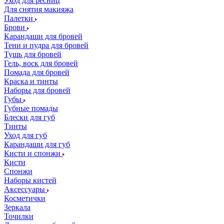
Уход для ресниц
Для снятия макияжа
Палетки
Брови
Карандаши для бровей
Тени и пудра для бровей
Тушь для бровей
Гель, воск для бровей
Помада для бровей
Краска и тинты
Наборы для бровей
Губы
Губные помады
Блески для губ
Тинты
Уход для губ
Карандаши для губ
Кисти и спонжи
Кисти
Спонжи
Наборы кистей
Аксессуары
Косметички
Зеркала
Точилки