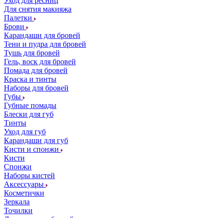
Уход для ресниц
Для снятия макияжа
Палетки
Брови
Карандаши для бровей
Тени и пудра для бровей
Тушь для бровей
Гель, воск для бровей
Помада для бровей
Краска и тинты
Наборы для бровей
Губы
Губные помады
Блески для губ
Тинты
Уход для губ
Карандаши для губ
Кисти и спонжи
Кисти
Спонжи
Наборы кистей
Аксессуары
Косметички
Зеркала
Точилки