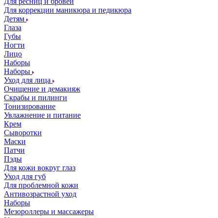
Для ресниц и бровей
Для коррекции маникюра и педикюра
Детям
Глаза
Губы
Ногти
Лицо
Наборы
Наборы
Уход для лица
Очищение и демакияж
Скрабы и пилинги
Тонизирование
Увлажнение и питание
Крем
Сыворотки
Маски
Патчи
Пэды
Для кожи вокруг глаз
Уход для губ
Для проблемной кожи
Антивозрастной уход
Наборы
Мезороллеры и массажеры