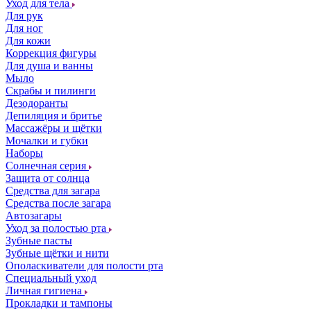
Уход для тела
Для рук
Для ног
Для кожи
Коррекция фигуры
Для душа и ванны
Мыло
Скрабы и пилинги
Дезодоранты
Депиляция и бритье
Массажёры и щётки
Мочалки и губки
Наборы
Солнечная серия
Защита от солнца
Средства для загара
Средства после загара
Автозагары
Уход за полостью рта
Зубные пасты
Зубные щётки и нити
Ополаскиватели для полости рта
Специальный уход
Личная гигиена
Прокладки и тампоны