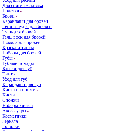
Уход для ресниц
Для снятия макияжа
Палетки
Брови
Карандаши для бровей
Тени и пудра для бровей
Тушь для бровей
Гель, воск для бровей
Помада для бровей
Краска и тинты
Наборы для бровей
Губы
Губные помады
Блески для губ
Тинты
Уход для губ
Карандаши для губ
Кисти и спонжи
Кисти
Спонжи
Наборы кистей
Аксессуары
Косметички
Зеркала
Точилки