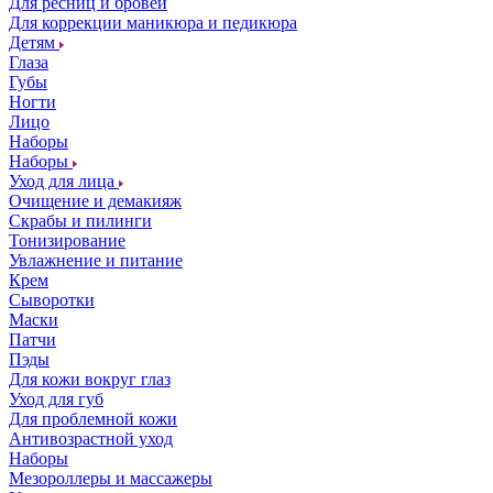
Для ресниц и бровей
Для коррекции маникюра и педикюра
Детям
Глаза
Губы
Ногти
Лицо
Наборы
Наборы
Уход для лица
Очищение и демакияж
Скрабы и пилинги
Тонизирование
Увлажнение и питание
Крем
Сыворотки
Маски
Патчи
Пэды
Для кожи вокруг глаз
Уход для губ
Для проблемной кожи
Антивозрастной уход
Наборы
Мезороллеры и массажеры