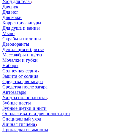
Уход для тела
Для рук
Для ног
Для кожи
Коррекция фигуры
Для душа и ванны
Мыло
Скрабы и пилинги
Дезодоранты
Депиляция и бритье
Массажёры и щётки
Мочалки и губки
Наборы
Солнечная серия
Защита от солнца
Средства для загара
Средства после загара
Автозагары
Уход за полостью рта
Зубные пасты
Зубные щётки и нити
Ополаскиватели для полости рта
Специальный уход
Личная гигиена
Прокладки и тампоны