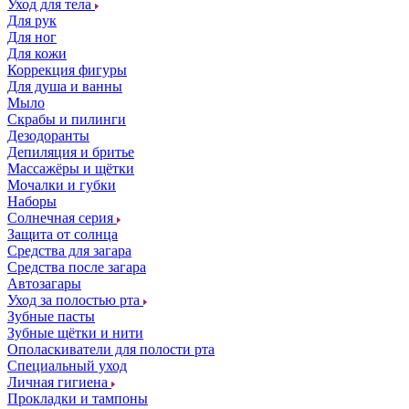
Уход для тела
Для рук
Для ног
Для кожи
Коррекция фигуры
Для душа и ванны
Мыло
Скрабы и пилинги
Дезодоранты
Депиляция и бритье
Массажёры и щётки
Мочалки и губки
Наборы
Солнечная серия
Защита от солнца
Средства для загара
Средства после загара
Автозагары
Уход за полостью рта
Зубные пасты
Зубные щётки и нити
Ополаскиватели для полости рта
Специальный уход
Личная гигиена
Прокладки и тампоны