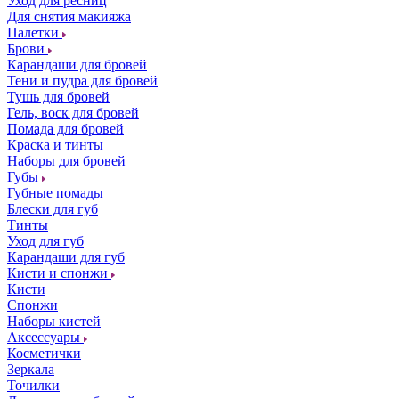
Уход для ресниц
Для снятия макияжа
Палетки
Брови
Карандаши для бровей
Тени и пудра для бровей
Тушь для бровей
Гель, воск для бровей
Помада для бровей
Краска и тинты
Наборы для бровей
Губы
Губные помады
Блески для губ
Тинты
Уход для губ
Карандаши для губ
Кисти и спонжи
Кисти
Спонжи
Наборы кистей
Аксессуары
Косметички
Зеркала
Точилки