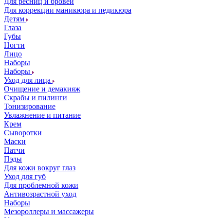
Для ресниц и бровей
Для коррекции маникюра и педикюра
Детям
Глаза
Губы
Ногти
Лицо
Наборы
Наборы
Уход для лица
Очищение и демакияж
Скрабы и пилинги
Тонизирование
Увлажнение и питание
Крем
Сыворотки
Маски
Патчи
Пэды
Для кожи вокруг глаз
Уход для губ
Для проблемной кожи
Антивозрастной уход
Наборы
Мезороллеры и массажеры