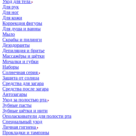
Уход для тела
Для рук
Для ног
Для кожи
Коррекция фигуры
Для душа и ванны
Мыло
Скрабы и пилинги
Дезодоранты
Депиляция и бритье
Массажёры и щётки
Мочалки и губки
Наборы
Солнечная серия
Защита от солнца
Средства для загара
Средства после загара
Автозагары
Уход за полостью рта
Зубные пасты
Зубные щётки и нити
Ополаскиватели для полости рта
Специальный уход
Личная гигиена
Прокладки и тампоны