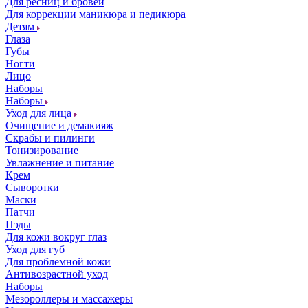
Для ресниц и бровей
Для коррекции маникюра и педикюра
Детям
Глаза
Губы
Ногти
Лицо
Наборы
Наборы
Уход для лица
Очищение и демакияж
Скрабы и пилинги
Тонизирование
Увлажнение и питание
Крем
Сыворотки
Маски
Патчи
Пэды
Для кожи вокруг глаз
Уход для губ
Для проблемной кожи
Антивозрастной уход
Наборы
Мезороллеры и массажеры