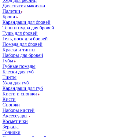
Уход для ресниц
Для снятия макияжа
Палетки
Брови
Карандаши для бровей
Тени и пудра для бровей
Тушь для бровей
Гель, воск для бровей
Помада для бровей
Краска и тинты
Наборы для бровей
Губы
Губные помады
Блески для губ
Тинты
Уход для губ
Карандаши для губ
Кисти и спонжи
Кисти
Спонжи
Наборы кистей
Аксессуары
Косметички
Зеркала
Точилки