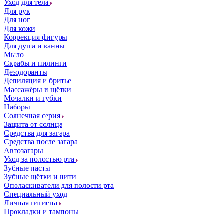
Уход для тела
Для рук
Для ног
Для кожи
Коррекция фигуры
Для душа и ванны
Мыло
Скрабы и пилинги
Дезодоранты
Депиляция и бритье
Массажёры и щётки
Мочалки и губки
Наборы
Солнечная серия
Защита от солнца
Средства для загара
Средства после загара
Автозагары
Уход за полостью рта
Зубные пасты
Зубные щётки и нити
Ополаскиватели для полости рта
Специальный уход
Личная гигиена
Прокладки и тампоны