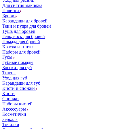
Уход для ресниц
Для снятия макияжа
Палетки
Брови
Карандаши для бровей
Тени и пудра для бровей
Тушь для бровей
Гель, воск для бровей
Помада для бровей
Краска и тинты
Наборы для бровей
Губы
Губные помады
Блески для губ
Тинты
Уход для губ
Карандаши для губ
Кисти и спонжи
Кисти
Спонжи
Наборы кистей
Аксессуары
Косметички
Зеркала
Точилки