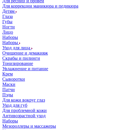
Для ресниц и бровей
Для коррекции маникюра и педикюра
Детям
Глаза
Губы
Ногти
Лицо
Наборы
Наборы
Уход для лица
Очищение и демакияж
Скрабы и пилинги
Тонизирование
Увлажнение и питание
Крем
Сыворотки
Маски
Патчи
Пэды
Для кожи вокруг глаз
Уход для губ
Для проблемной кожи
Антивозрастной уход
Наборы
Мезороллеры и массажеры