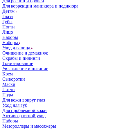
Для ресниц и бровей
Для коррекции маникюра и педикюра
Детям
Глаза
Губы
Ногти
Лицо
Наборы
Наборы
Уход для лица
Очищение и демакияж
Скрабы и пилинги
Тонизирование
Увлажнение и питание
Крем
Сыворотки
Маски
Патчи
Пэды
Для кожи вокруг глаз
Уход для губ
Для проблемной кожи
Антивозрастной уход
Наборы
Мезороллеры и массажеры