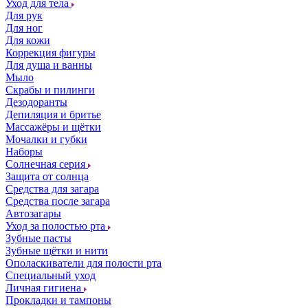
Уход для тела
Для рук
Для ног
Для кожи
Коррекция фигуры
Для душа и ванны
Мыло
Скрабы и пилинги
Дезодоранты
Депиляция и бритье
Массажёры и щётки
Мочалки и губки
Наборы
Солнечная серия
Защита от солнца
Средства для загара
Средства после загара
Автозагары
Уход за полостью рта
Зубные пасты
Зубные щётки и нити
Ополаскиватели для полости рта
Специальный уход
Личная гигиена
Прокладки и тампоны