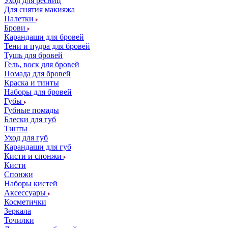
Уход для ресниц
Для снятия макияжа
Палетки
Брови
Карандаши для бровей
Тени и пудра для бровей
Тушь для бровей
Гель, воск для бровей
Помада для бровей
Краска и тинты
Наборы для бровей
Губы
Губные помады
Блески для губ
Тинты
Уход для губ
Карандаши для губ
Кисти и спонжи
Кисти
Спонжи
Наборы кистей
Аксессуары
Косметички
Зеркала
Точилки