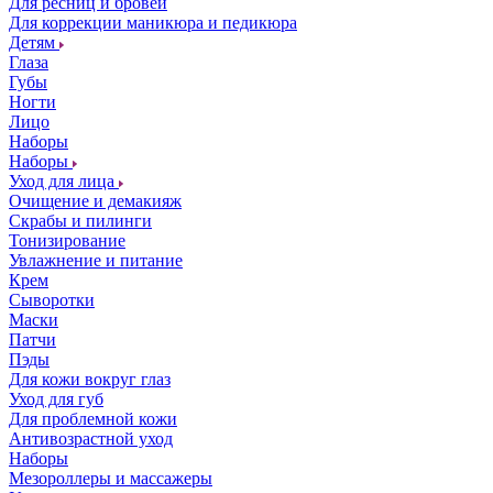
Для ресниц и бровей
Для коррекции маникюра и педикюра
Детям
Глаза
Губы
Ногти
Лицо
Наборы
Наборы
Уход для лица
Очищение и демакияж
Скрабы и пилинги
Тонизирование
Увлажнение и питание
Крем
Сыворотки
Маски
Патчи
Пэды
Для кожи вокруг глаз
Уход для губ
Для проблемной кожи
Антивозрастной уход
Наборы
Мезороллеры и массажеры