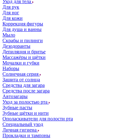
Уход для тела
Для рук
Для ног
Для кожи
Коррекция фигуры
Для душа и ванны
Мыло
Скрабы и пилинги
Дезодоранты
Депиляция и бритье
Массажёры и щётки
Мочалки и губки
Наборы
Солнечная серия
Защита от солнца
Средства для загара
Средства после загара
Автозагары
Уход за полостью рта
Зубные пасты
Зубные щётки и нити
Ополаскиватели для полости рта
Специальный уход
Личная гигиена
Прокладки и тампоны