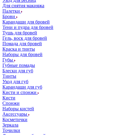
Уход для ресниц
Для снятия макияжа
Палетки
Брови
Карандаши для бровей
Тени и пудра для бровей
Тушь для бровей
Гель, воск для бровей
Помада для бровей
Краска и тинты
Наборы для бровей
Губы
Губные помады
Блески для губ
Тинты
Уход для губ
Карандаши для губ
Кисти и спонжи
Кисти
Спонжи
Наборы кистей
Аксессуары
Косметички
Зеркала
Точилки