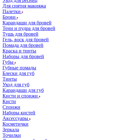
Уход для ресниц
Для снятия макияжа
Палетки
Брови
Карандаши для бровей
Тени и пудра для бровей
Тушь для бровей
Гель, воск для бровей
Помада для бровей
Краска и тинты
Наборы для бровей
Губы
Губные помады
Блески для губ
Тинты
Уход для губ
Карандаши для губ
Кисти и спонжи
Кисти
Спонжи
Наборы кистей
Аксессуары
Косметички
Зеркала
Точилки