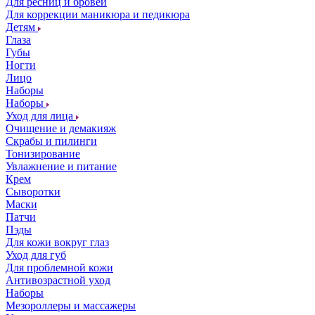
Для ресниц и бровей
Для коррекции маникюра и педикюра
Детям
Глаза
Губы
Ногти
Лицо
Наборы
Наборы
Уход для лица
Очищение и демакияж
Скрабы и пилинги
Тонизирование
Увлажнение и питание
Крем
Сыворотки
Маски
Патчи
Пэды
Для кожи вокруг глаз
Уход для губ
Для проблемной кожи
Антивозрастной уход
Наборы
Мезороллеры и массажеры