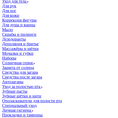
Уход для тела
Для рук
Для ног
Для кожи
Коррекция фигуры
Для душа и ванны
Мыло
Скрабы и пилинги
Дезодоранты
Депиляция и бритье
Массажёры и щётки
Мочалки и губки
Наборы
Солнечная серия
Защита от солнца
Средства для загара
Средства после загара
Автозагары
Уход за полостью рта
Зубные пасты
Зубные щётки и нити
Ополаскиватели для полости рта
Специальный уход
Личная гигиена
Прокладки и тампоны