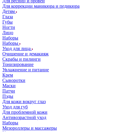
Для ресниц и бровей
Для коррекции маникюра и педикюра
Детям
Глаза
Губы
Ногти
Лицо
Наборы
Наборы
Уход для лица
Очищение и демакияж
Скрабы и пилинги
Тонизирование
Увлажнение и питание
Крем
Сыворотки
Маски
Патчи
Пэды
Для кожи вокруг глаз
Уход для губ
Для проблемной кожи
Антивозрастной уход
Наборы
Мезороллеры и массажеры