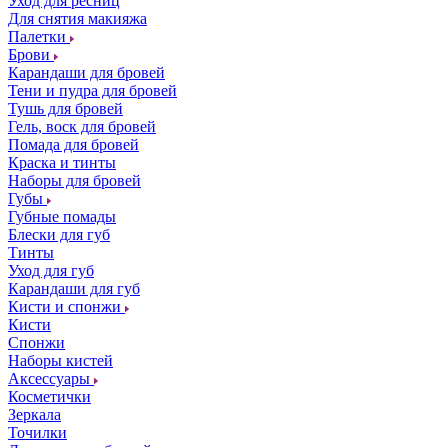
Уход для ресниц
Для снятия макияжа
Палетки
Брови
Карандаши для бровей
Тени и пудра для бровей
Тушь для бровей
Гель, воск для бровей
Помада для бровей
Краска и тинты
Наборы для бровей
Губы
Губные помады
Блески для губ
Тинты
Уход для губ
Карандаши для губ
Кисти и спонжи
Кисти
Спонжи
Наборы кистей
Аксессуары
Косметички
Зеркала
Точилки