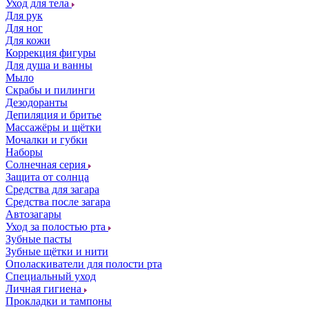
Уход для тела
Для рук
Для ног
Для кожи
Коррекция фигуры
Для душа и ванны
Мыло
Скрабы и пилинги
Дезодоранты
Депиляция и бритье
Массажёры и щётки
Мочалки и губки
Наборы
Солнечная серия
Защита от солнца
Средства для загара
Средства после загара
Автозагары
Уход за полостью рта
Зубные пасты
Зубные щётки и нити
Ополаскиватели для полости рта
Специальный уход
Личная гигиена
Прокладки и тампоны