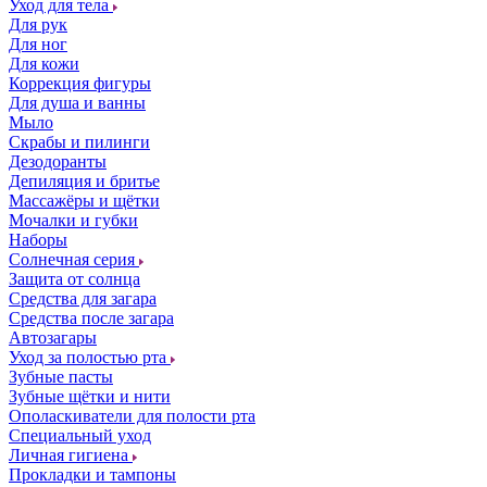
Уход для тела
Для рук
Для ног
Для кожи
Коррекция фигуры
Для душа и ванны
Мыло
Скрабы и пилинги
Дезодоранты
Депиляция и бритье
Массажёры и щётки
Мочалки и губки
Наборы
Солнечная серия
Защита от солнца
Средства для загара
Средства после загара
Автозагары
Уход за полостью рта
Зубные пасты
Зубные щётки и нити
Ополаскиватели для полости рта
Специальный уход
Личная гигиена
Прокладки и тампоны