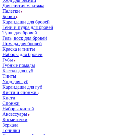
Уход для ресниц
Для снятия макияжа
Палетки
Брови
Карандаши для бровей
Тени и пудра для бровей
Тушь для бровей
Гель, воск для бровей
Помада для бровей
Краска и тинты
Наборы для бровей
Губы
Губные помады
Блески для губ
Тинты
Уход для губ
Карандаши для губ
Кисти и спонжи
Кисти
Спонжи
Наборы кистей
Аксессуары
Косметички
Зеркала
Точилки