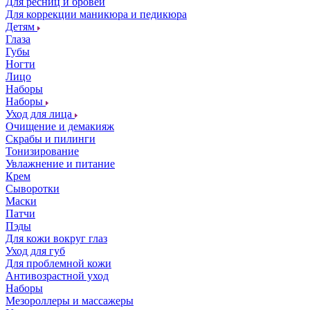
Для ресниц и бровей
Для коррекции маникюра и педикюра
Детям
Глаза
Губы
Ногти
Лицо
Наборы
Наборы
Уход для лица
Очищение и демакияж
Скрабы и пилинги
Тонизирование
Увлажнение и питание
Крем
Сыворотки
Маски
Патчи
Пэды
Для кожи вокруг глаз
Уход для губ
Для проблемной кожи
Антивозрастной уход
Наборы
Мезороллеры и массажеры