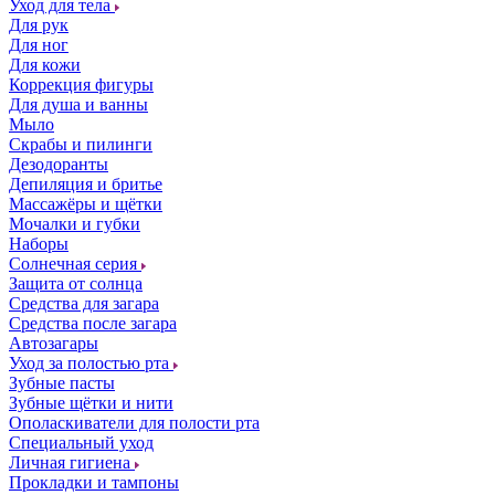
Уход для тела
Для рук
Для ног
Для кожи
Коррекция фигуры
Для душа и ванны
Мыло
Скрабы и пилинги
Дезодоранты
Депиляция и бритье
Массажёры и щётки
Мочалки и губки
Наборы
Солнечная серия
Защита от солнца
Средства для загара
Средства после загара
Автозагары
Уход за полостью рта
Зубные пасты
Зубные щётки и нити
Ополаскиватели для полости рта
Специальный уход
Личная гигиена
Прокладки и тампоны