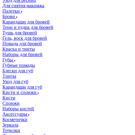
Уход для ресниц
Для снятия макияжа
Палетки
Брови
Карандаши для бровей
Тени и пудра для бровей
Тушь для бровей
Гель, воск для бровей
Помада для бровей
Краска и тинты
Наборы для бровей
Губы
Губные помады
Блески для губ
Тинты
Уход для губ
Карандаши для губ
Кисти и спонжи
Кисти
Спонжи
Наборы кистей
Аксессуары
Косметички
Зеркала
Точилки