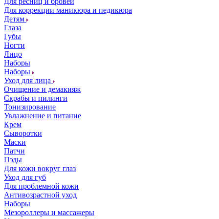
Для ресниц и бровей
Для коррекции маникюра и педикюра
Детям
Глаза
Губы
Ногти
Лицо
Наборы
Наборы
Уход для лица
Очищение и демакияж
Скрабы и пилинги
Тонизирование
Увлажнение и питание
Крем
Сыворотки
Маски
Патчи
Пэды
Для кожи вокруг глаз
Уход для губ
Для проблемной кожи
Антивозрастной уход
Наборы
Мезороллеры и массажеры