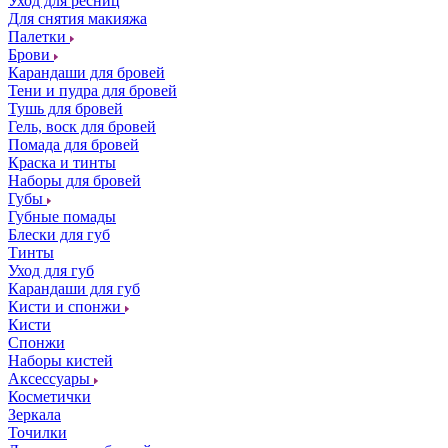
Уход для ресниц
Для снятия макияжа
Палетки
Брови
Карандаши для бровей
Тени и пудра для бровей
Тушь для бровей
Гель, воск для бровей
Помада для бровей
Краска и тинты
Наборы для бровей
Губы
Губные помады
Блески для губ
Тинты
Уход для губ
Карандаши для губ
Кисти и спонжи
Кисти
Спонжи
Наборы кистей
Аксессуары
Косметички
Зеркала
Точилки