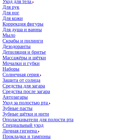
Уход для тела
Для рук
Для ног
Для кожи
Коррекция фигуры
Для душа и ванны
Мыло
Скрабы и пилинги
Дезодоранты
Депиляция и бритье
Массажёры и щётки
Мочалки и губки
Наборы
Солнечная серия
Защита от солнца
Средства для загара
Средства после загара
Автозагары
Уход за полостью рта
Зубные пасты
Зубные щётки и нити
Ополаскиватели для полости рта
Специальный уход
Личная гигиена
Прокладки и тампоны