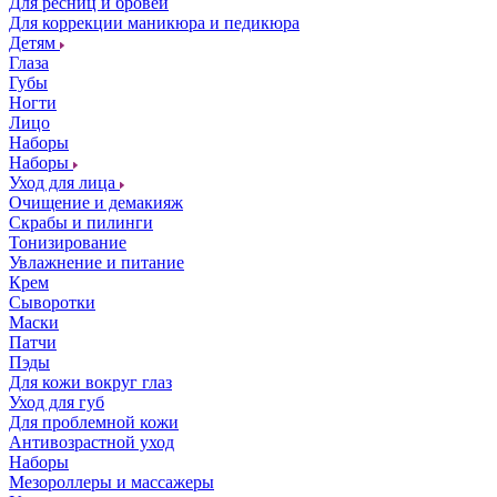
Для ресниц и бровей
Для коррекции маникюра и педикюра
Детям
Глаза
Губы
Ногти
Лицо
Наборы
Наборы
Уход для лица
Очищение и демакияж
Скрабы и пилинги
Тонизирование
Увлажнение и питание
Крем
Сыворотки
Маски
Патчи
Пэды
Для кожи вокруг глаз
Уход для губ
Для проблемной кожи
Антивозрастной уход
Наборы
Мезороллеры и массажеры