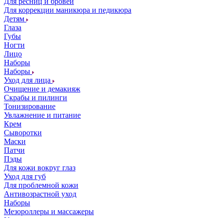
Для ресниц и бровей
Для коррекции маникюра и педикюра
Детям
Глаза
Губы
Ногти
Лицо
Наборы
Наборы
Уход для лица
Очищение и демакияж
Скрабы и пилинги
Тонизирование
Увлажнение и питание
Крем
Сыворотки
Маски
Патчи
Пэды
Для кожи вокруг глаз
Уход для губ
Для проблемной кожи
Антивозрастной уход
Наборы
Мезороллеры и массажеры