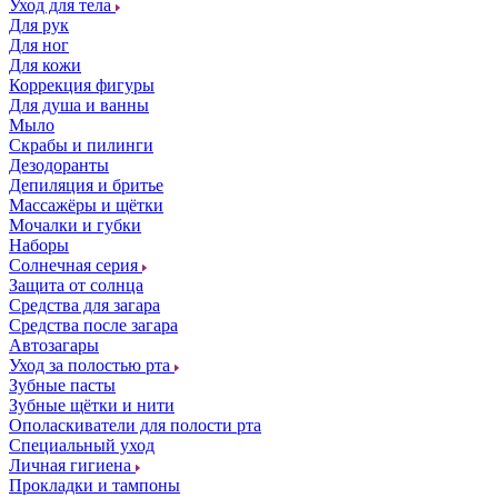
Уход для тела
Для рук
Для ног
Для кожи
Коррекция фигуры
Для душа и ванны
Мыло
Скрабы и пилинги
Дезодоранты
Депиляция и бритье
Массажёры и щётки
Мочалки и губки
Наборы
Солнечная серия
Защита от солнца
Средства для загара
Средства после загара
Автозагары
Уход за полостью рта
Зубные пасты
Зубные щётки и нити
Ополаскиватели для полости рта
Специальный уход
Личная гигиена
Прокладки и тампоны