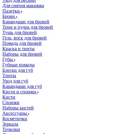
Уход для ресниц
Для снятия макияжа
Палетки
Брови
Карандаши для бровей
Тени и пудра для бровей
Тушь для бровей
Гель, воск для бровей
Помада для бровей
Краска и тинты
Наборы для бровей
Губы
Губные помады
Блески для губ
Тинты
Уход для губ
Карандаши для губ
Кисти и спонжи
Кисти
Спонжи
Наборы кистей
Аксессуары
Косметички
Зеркала
Точилки