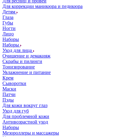
Для ресниц и бровей
Для коррекции маникюра и педикюра
Детям
Глаза
Губы
Ногти
Лицо
Наборы
Наборы
Уход для лица
Очищение и демакияж
Скрабы и пилинги
Тонизирование
Увлажнение и питание
Крем
Сыворотки
Маски
Патчи
Пэды
Для кожи вокруг глаз
Уход для губ
Для проблемной кожи
Антивозрастной уход
Наборы
Мезороллеры и массажеры