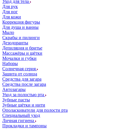
Уход для тела
Для рук
Для ног
Для кожи
Коррекция фигуры
Для душа и ванны
Мыло
Скрабы и пилинги
Дезодоранты
Депиляция и бритье
Массажёры и щётки
Мочалки и губки
Наборы
Солнечная серия
Защита от солнца
Средства для загара
Средства после загара
Автозагары
Уход за полостью рта
Зубные пасты
Зубные щётки и нити
Ополаскиватели для полости рта
Специальный уход
Личная гигиена
Прокладки и тампоны