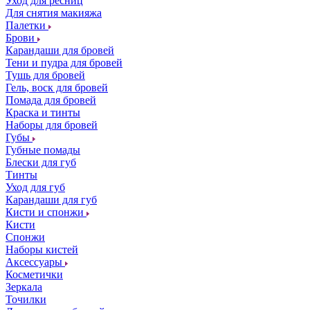
Уход для ресниц
Для снятия макияжа
Палетки
Брови
Карандаши для бровей
Тени и пудра для бровей
Тушь для бровей
Гель, воск для бровей
Помада для бровей
Краска и тинты
Наборы для бровей
Губы
Губные помады
Блески для губ
Тинты
Уход для губ
Карандаши для губ
Кисти и спонжи
Кисти
Спонжи
Наборы кистей
Аксессуары
Косметички
Зеркала
Точилки