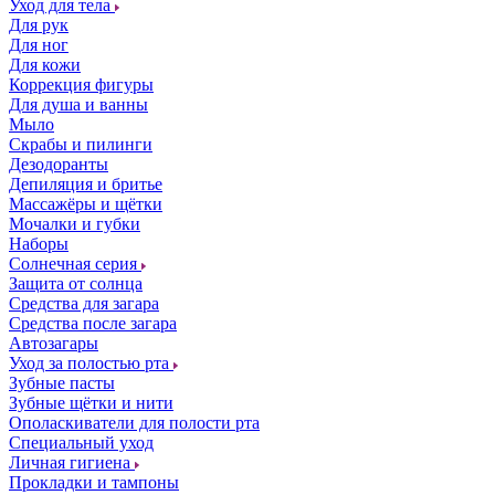
Уход для тела
Для рук
Для ног
Для кожи
Коррекция фигуры
Для душа и ванны
Мыло
Скрабы и пилинги
Дезодоранты
Депиляция и бритье
Массажёры и щётки
Мочалки и губки
Наборы
Солнечная серия
Защита от солнца
Средства для загара
Средства после загара
Автозагары
Уход за полостью рта
Зубные пасты
Зубные щётки и нити
Ополаскиватели для полости рта
Специальный уход
Личная гигиена
Прокладки и тампоны