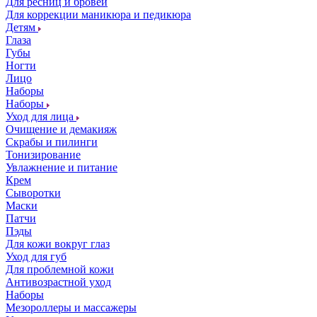
Для ресниц и бровей
Для коррекции маникюра и педикюра
Детям
Глаза
Губы
Ногти
Лицо
Наборы
Наборы
Уход для лица
Очищение и демакияж
Скрабы и пилинги
Тонизирование
Увлажнение и питание
Крем
Сыворотки
Маски
Патчи
Пэды
Для кожи вокруг глаз
Уход для губ
Для проблемной кожи
Антивозрастной уход
Наборы
Мезороллеры и массажеры