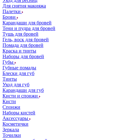
Уход для ресниц
Для снятия макияжа
Палетки
Брови
Карандаши для бровей
Тени и пудра для бровей
Тушь для бровей
Гель, воск для бровей
Помада для бровей
Краска и тинты
Наборы для бровей
Губы
Губные помады
Блески для губ
Тинты
Уход для губ
Карандаши для губ
Кисти и спонжи
Кисти
Спонжи
Наборы кистей
Аксессуары
Косметички
Зеркала
Точилки