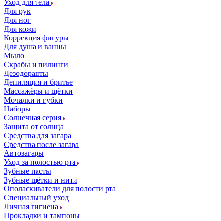
Уход для тела
Для рук
Для ног
Для кожи
Коррекция фигуры
Для душа и ванны
Мыло
Скрабы и пилинги
Дезодоранты
Депиляция и бритье
Массажёры и щётки
Мочалки и губки
Наборы
Солнечная серия
Защита от солнца
Средства для загара
Средства после загара
Автозагары
Уход за полостью рта
Зубные пасты
Зубные щётки и нити
Ополаскиватели для полости рта
Специальный уход
Личная гигиена
Прокладки и тампоны