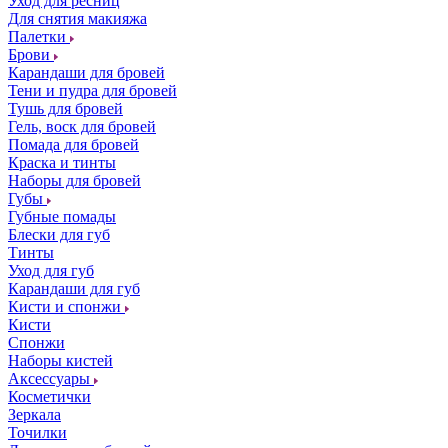
Уход для ресниц
Для снятия макияжа
Палетки
Брови
Карандаши для бровей
Тени и пудра для бровей
Тушь для бровей
Гель, воск для бровей
Помада для бровей
Краска и тинты
Наборы для бровей
Губы
Губные помады
Блески для губ
Тинты
Уход для губ
Карандаши для губ
Кисти и спонжи
Кисти
Спонжи
Наборы кистей
Аксессуары
Косметички
Зеркала
Точилки