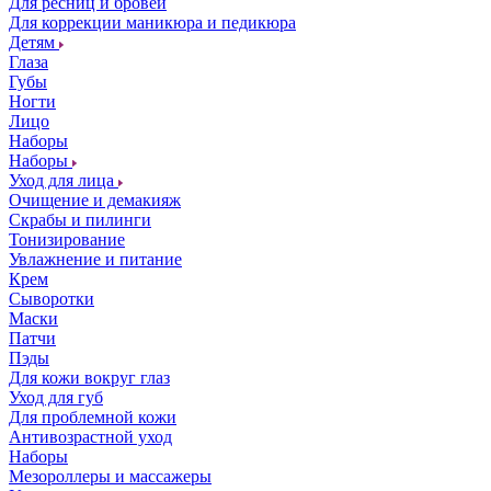
Для ресниц и бровей
Для коррекции маникюра и педикюра
Детям
Глаза
Губы
Ногти
Лицо
Наборы
Наборы
Уход для лица
Очищение и демакияж
Скрабы и пилинги
Тонизирование
Увлажнение и питание
Крем
Сыворотки
Маски
Патчи
Пэды
Для кожи вокруг глаз
Уход для губ
Для проблемной кожи
Антивозрастной уход
Наборы
Мезороллеры и массажеры