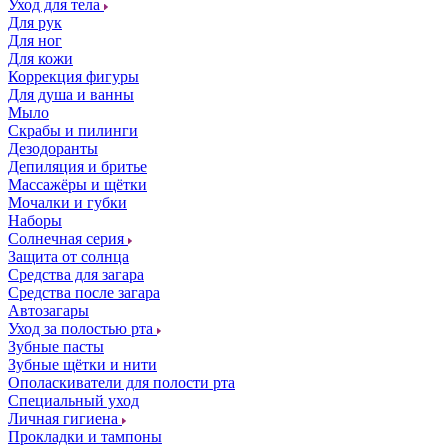
Уход для тела
Для рук
Для ног
Для кожи
Коррекция фигуры
Для душа и ванны
Мыло
Скрабы и пилинги
Дезодоранты
Депиляция и бритье
Массажёры и щётки
Мочалки и губки
Наборы
Солнечная серия
Защита от солнца
Средства для загара
Средства после загара
Автозагары
Уход за полостью рта
Зубные пасты
Зубные щётки и нити
Ополаскиватели для полости рта
Специальный уход
Личная гигиена
Прокладки и тампоны