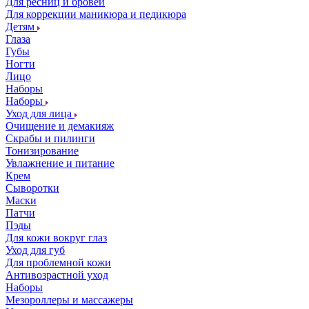
Для ресниц и бровей
Для коррекции маникюра и педикюра
Детям
Глаза
Губы
Ногти
Лицо
Наборы
Наборы
Уход для лица
Очищение и демакияж
Скрабы и пилинги
Тонизирование
Увлажнение и питание
Крем
Сыворотки
Маски
Патчи
Пэды
Для кожи вокруг глаз
Уход для губ
Для проблемной кожи
Антивозрастной уход
Наборы
Мезороллеры и массажеры