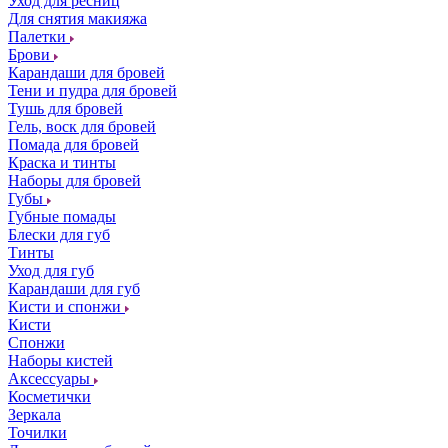
Уход для ресниц
Для снятия макияжа
Палетки
Брови
Карандаши для бровей
Тени и пудра для бровей
Тушь для бровей
Гель, воск для бровей
Помада для бровей
Краска и тинты
Наборы для бровей
Губы
Губные помады
Блески для губ
Тинты
Уход для губ
Карандаши для губ
Кисти и спонжи
Кисти
Спонжи
Наборы кистей
Аксессуары
Косметички
Зеркала
Точилки