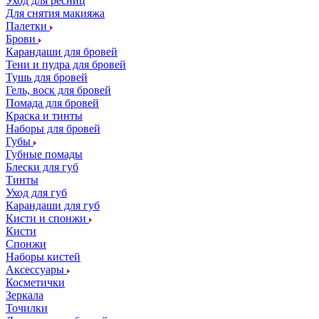
Уход для ресниц
Для снятия макияжа
Палетки
Брови
Карандаши для бровей
Тени и пудра для бровей
Тушь для бровей
Гель, воск для бровей
Помада для бровей
Краска и тинты
Наборы для бровей
Губы
Губные помады
Блески для губ
Тинты
Уход для губ
Карандаши для губ
Кисти и спонжи
Кисти
Спонжи
Наборы кистей
Аксессуары
Косметички
Зеркала
Точилки