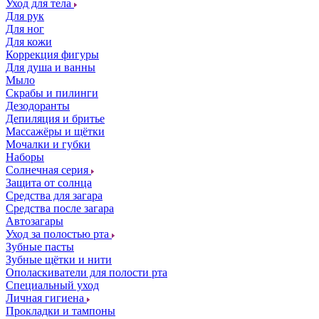
Уход для тела
Для рук
Для ног
Для кожи
Коррекция фигуры
Для душа и ванны
Мыло
Скрабы и пилинги
Дезодоранты
Депиляция и бритье
Массажёры и щётки
Мочалки и губки
Наборы
Солнечная серия
Защита от солнца
Средства для загара
Средства после загара
Автозагары
Уход за полостью рта
Зубные пасты
Зубные щётки и нити
Ополаскиватели для полости рта
Специальный уход
Личная гигиена
Прокладки и тампоны