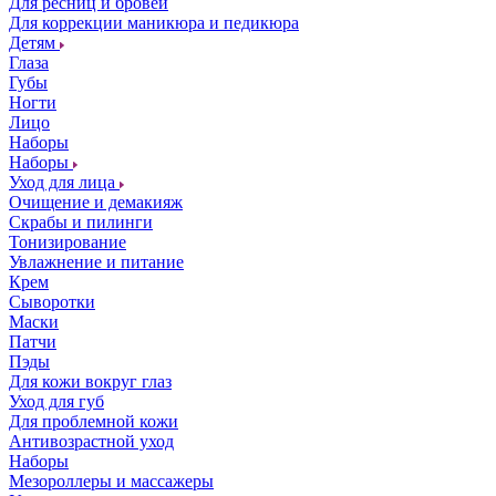
Для ресниц и бровей
Для коррекции маникюра и педикюра
Детям
Глаза
Губы
Ногти
Лицо
Наборы
Наборы
Уход для лица
Очищение и демакияж
Скрабы и пилинги
Тонизирование
Увлажнение и питание
Крем
Сыворотки
Маски
Патчи
Пэды
Для кожи вокруг глаз
Уход для губ
Для проблемной кожи
Антивозрастной уход
Наборы
Мезороллеры и массажеры