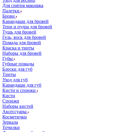
Уход для ресниц
Для снятия макияжа
Палетки
Брови
Карандаши для бровей
Тени и пудра для бровей
Тушь для бровей
Гель, воск для бровей
Помада для бровей
Краска и тинты
Наборы для бровей
Губы
Губные помады
Блески для губ
Тинты
Уход для губ
Карандаши для губ
Кисти и спонжи
Кисти
Спонжи
Наборы кистей
Аксессуары
Косметички
Зеркала
Точилки