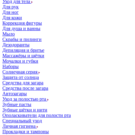
Уход для тела
Для рук
Для ног
Для кожи
Коррекция фигуры
Для душа и ванны
Мыло
Скрабы и пилинги
Дезодоранты
Депиляция и бритье
Массажёры и щётки
Мочалки и губки
Наборы
Солнечная серия
Защита от солнца
Средства для загара
Средства после загара
Автозагары
Уход за полостью рта
Зубные пасты
Зубные щётки и нити
Ополаскиватели для полости рта
Специальный уход
Личная гигиена
Прокладки и тампоны