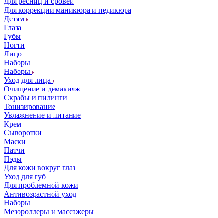
Для ресниц и бровей
Для коррекции маникюра и педикюра
Детям
Глаза
Губы
Ногти
Лицо
Наборы
Наборы
Уход для лица
Очищение и демакияж
Скрабы и пилинги
Тонизирование
Увлажнение и питание
Крем
Сыворотки
Маски
Патчи
Пэды
Для кожи вокруг глаз
Уход для губ
Для проблемной кожи
Антивозрастной уход
Наборы
Мезороллеры и массажеры