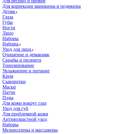
Для ресниц и бровей
Для коррекции маникюра и педикюра
Детям
Глаза
Губы
Ногти
Лицо
Наборы
Наборы
Уход для лица
Очищение и демакияж
Скрабы и пилинги
Тонизирование
Увлажнение и питание
Крем
Сыворотки
Маски
Патчи
Пэды
Для кожи вокруг глаз
Уход для губ
Для проблемной кожи
Антивозрастной уход
Наборы
Мезороллеры и массажеры