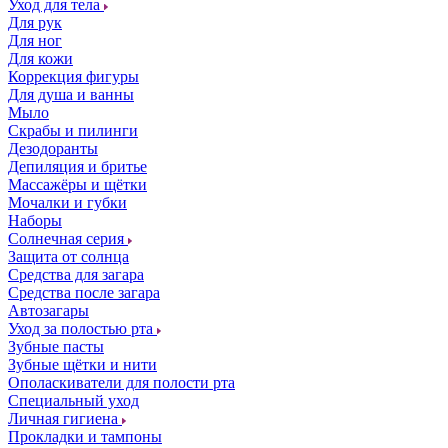
Уход для тела
Для рук
Для ног
Для кожи
Коррекция фигуры
Для душа и ванны
Мыло
Скрабы и пилинги
Дезодоранты
Депиляция и бритье
Массажёры и щётки
Мочалки и губки
Наборы
Солнечная серия
Защита от солнца
Средства для загара
Средства после загара
Автозагары
Уход за полостью рта
Зубные пасты
Зубные щётки и нити
Ополаскиватели для полости рта
Специальный уход
Личная гигиена
Прокладки и тампоны