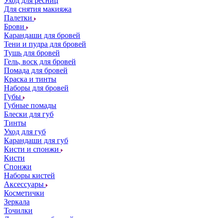
Уход для ресниц
Для снятия макияжа
Палетки
Брови
Карандаши для бровей
Тени и пудра для бровей
Тушь для бровей
Гель, воск для бровей
Помада для бровей
Краска и тинты
Наборы для бровей
Губы
Губные помады
Блески для губ
Тинты
Уход для губ
Карандаши для губ
Кисти и спонжи
Кисти
Спонжи
Наборы кистей
Аксессуары
Косметички
Зеркала
Точилки