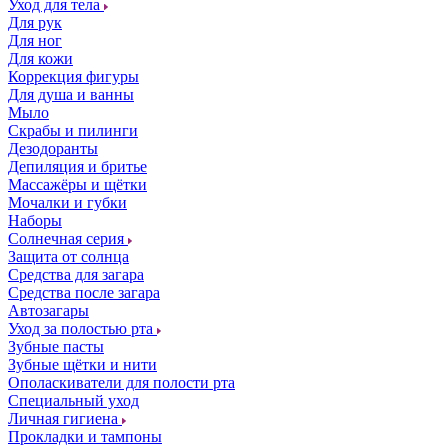
Уход для тела
Для рук
Для ног
Для кожи
Коррекция фигуры
Для душа и ванны
Мыло
Скрабы и пилинги
Дезодоранты
Депиляция и бритье
Массажёры и щётки
Мочалки и губки
Наборы
Солнечная серия
Защита от солнца
Средства для загара
Средства после загара
Автозагары
Уход за полостью рта
Зубные пасты
Зубные щётки и нити
Ополаскиватели для полости рта
Специальный уход
Личная гигиена
Прокладки и тампоны