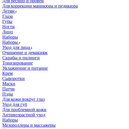
Для ресниц и бровей
Для коррекции маникюра и педикюра
Детям
Глаза
Губы
Ногти
Лицо
Наборы
Наборы
Уход для лица
Очищение и демакияж
Скрабы и пилинги
Тонизирование
Увлажнение и питание
Крем
Сыворотки
Маски
Патчи
Пэды
Для кожи вокруг глаз
Уход для губ
Для проблемной кожи
Антивозрастной уход
Наборы
Мезороллеры и массажеры