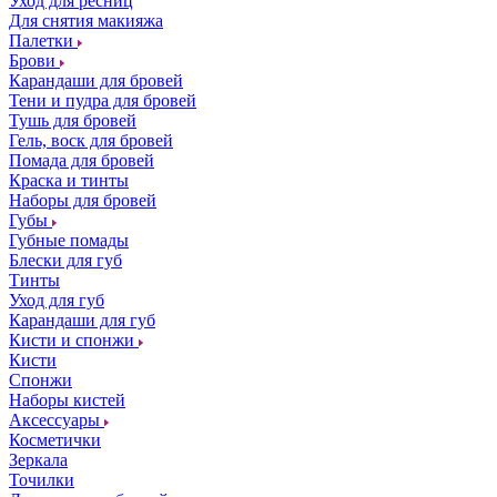
Уход для ресниц
Для снятия макияжа
Палетки
Брови
Карандаши для бровей
Тени и пудра для бровей
Тушь для бровей
Гель, воск для бровей
Помада для бровей
Краска и тинты
Наборы для бровей
Губы
Губные помады
Блески для губ
Тинты
Уход для губ
Карандаши для губ
Кисти и спонжи
Кисти
Спонжи
Наборы кистей
Аксессуары
Косметички
Зеркала
Точилки