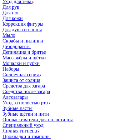
Уход для тела
Для рук
Для ног
Для кожи
Коррекция фигуры
Для душа и ванны
Мыло
Скрабы и пилинги
Дезодоранты
Депиляция и бритье
Массажёры и щётки
Мочалки и губки
Наборы
Солнечная серия
Защита от солнца
Средства для загара
Средства после загара
Автозагары
Уход за полостью рта
Зубные пасты
Зубные щётки и нити
Ополаскиватели для полости рта
Специальный уход
Личная гигиена
Прокладки и тампоны