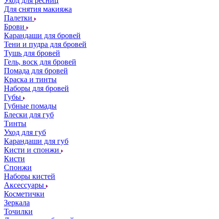
Уход для ресниц
Для снятия макияжа
Палетки
Брови
Карандаши для бровей
Тени и пудра для бровей
Тушь для бровей
Гель, воск для бровей
Помада для бровей
Краска и тинты
Наборы для бровей
Губы
Губные помады
Блески для губ
Тинты
Уход для губ
Карандаши для губ
Кисти и спонжи
Кисти
Спонжи
Наборы кистей
Аксессуары
Косметички
Зеркала
Точилки