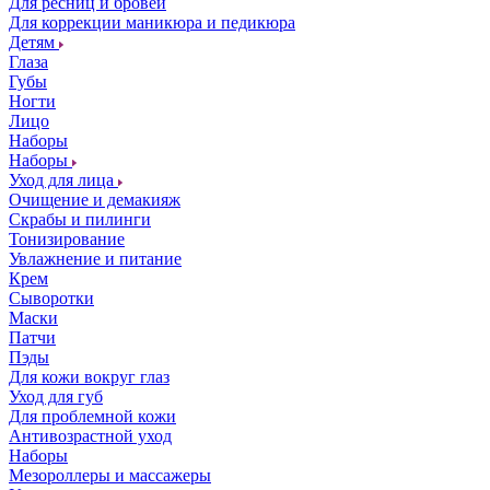
Для ресниц и бровей
Для коррекции маникюра и педикюра
Детям
Глаза
Губы
Ногти
Лицо
Наборы
Наборы
Уход для лица
Очищение и демакияж
Скрабы и пилинги
Тонизирование
Увлажнение и питание
Крем
Сыворотки
Маски
Патчи
Пэды
Для кожи вокруг глаз
Уход для губ
Для проблемной кожи
Антивозрастной уход
Наборы
Мезороллеры и массажеры