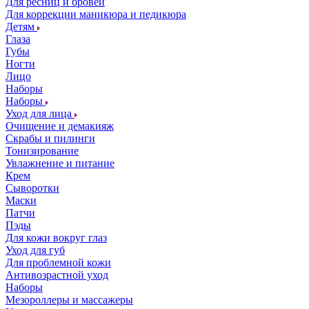
Для ресниц и бровей
Для коррекции маникюра и педикюра
Детям
Глаза
Губы
Ногти
Лицо
Наборы
Наборы
Уход для лица
Очищение и демакияж
Скрабы и пилинги
Тонизирование
Увлажнение и питание
Крем
Сыворотки
Маски
Патчи
Пэды
Для кожи вокруг глаз
Уход для губ
Для проблемной кожи
Антивозрастной уход
Наборы
Мезороллеры и массажеры