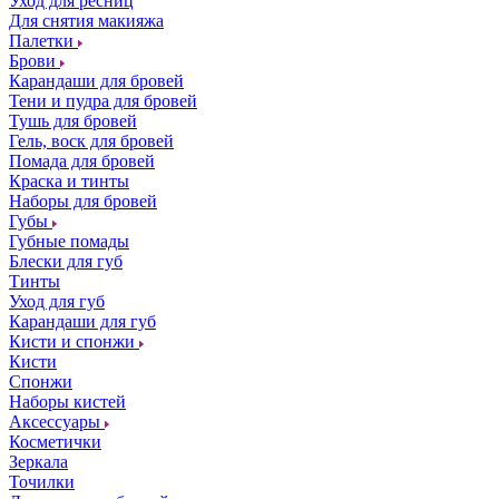
Уход для ресниц
Для снятия макияжа
Палетки
Брови
Карандаши для бровей
Тени и пудра для бровей
Тушь для бровей
Гель, воск для бровей
Помада для бровей
Краска и тинты
Наборы для бровей
Губы
Губные помады
Блески для губ
Тинты
Уход для губ
Карандаши для губ
Кисти и спонжи
Кисти
Спонжи
Наборы кистей
Аксессуары
Косметички
Зеркала
Точилки