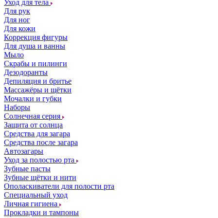
Уход для тела
Для рук
Для ног
Для кожи
Коррекция фигуры
Для душа и ванны
Мыло
Скрабы и пилинги
Дезодоранты
Депиляция и бритье
Массажёры и щётки
Мочалки и губки
Наборы
Солнечная серия
Защита от солнца
Средства для загара
Средства после загара
Автозагары
Уход за полостью рта
Зубные пасты
Зубные щётки и нити
Ополаскиватели для полости рта
Специальный уход
Личная гигиена
Прокладки и тампоны