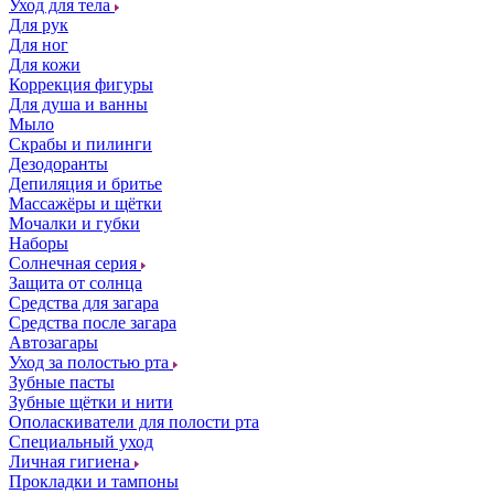
Уход для тела
Для рук
Для ног
Для кожи
Коррекция фигуры
Для душа и ванны
Мыло
Скрабы и пилинги
Дезодоранты
Депиляция и бритье
Массажёры и щётки
Мочалки и губки
Наборы
Солнечная серия
Защита от солнца
Средства для загара
Средства после загара
Автозагары
Уход за полостью рта
Зубные пасты
Зубные щётки и нити
Ополаскиватели для полости рта
Специальный уход
Личная гигиена
Прокладки и тампоны