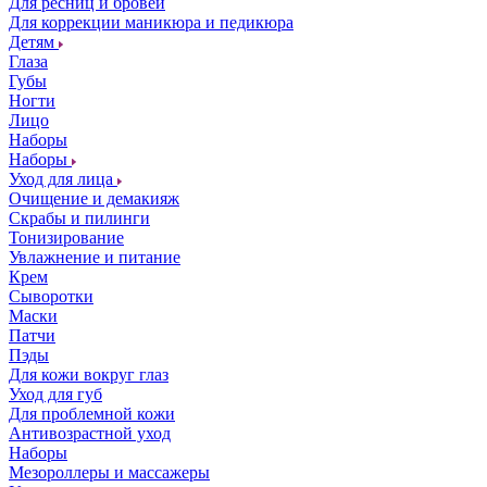
Для ресниц и бровей
Для коррекции маникюра и педикюра
Детям
Глаза
Губы
Ногти
Лицо
Наборы
Наборы
Уход для лица
Очищение и демакияж
Скрабы и пилинги
Тонизирование
Увлажнение и питание
Крем
Сыворотки
Маски
Патчи
Пэды
Для кожи вокруг глаз
Уход для губ
Для проблемной кожи
Антивозрастной уход
Наборы
Мезороллеры и массажеры