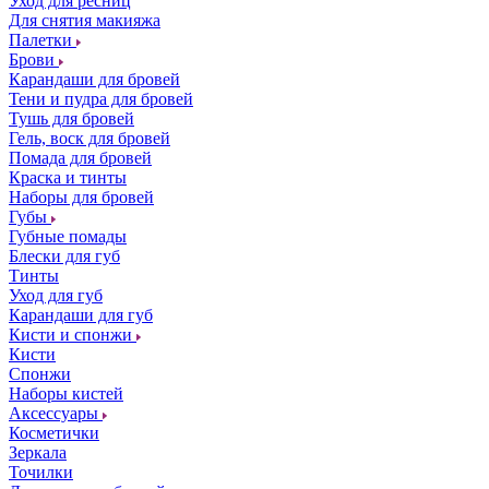
Уход для ресниц
Для снятия макияжа
Палетки
Брови
Карандаши для бровей
Тени и пудра для бровей
Тушь для бровей
Гель, воск для бровей
Помада для бровей
Краска и тинты
Наборы для бровей
Губы
Губные помады
Блески для губ
Тинты
Уход для губ
Карандаши для губ
Кисти и спонжи
Кисти
Спонжи
Наборы кистей
Аксессуары
Косметички
Зеркала
Точилки