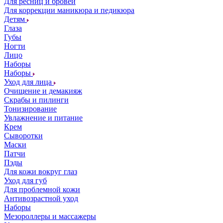
Для ресниц и бровей
Для коррекции маникюра и педикюра
Детям
Глаза
Губы
Ногти
Лицо
Наборы
Наборы
Уход для лица
Очищение и демакияж
Скрабы и пилинги
Тонизирование
Увлажнение и питание
Крем
Сыворотки
Маски
Патчи
Пэды
Для кожи вокруг глаз
Уход для губ
Для проблемной кожи
Антивозрастной уход
Наборы
Мезороллеры и массажеры