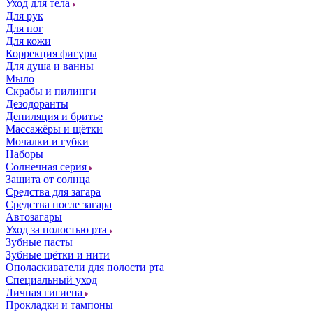
Уход для тела
Для рук
Для ног
Для кожи
Коррекция фигуры
Для душа и ванны
Мыло
Скрабы и пилинги
Дезодоранты
Депиляция и бритье
Массажёры и щётки
Мочалки и губки
Наборы
Солнечная серия
Защита от солнца
Средства для загара
Средства после загара
Автозагары
Уход за полостью рта
Зубные пасты
Зубные щётки и нити
Ополаскиватели для полости рта
Специальный уход
Личная гигиена
Прокладки и тампоны