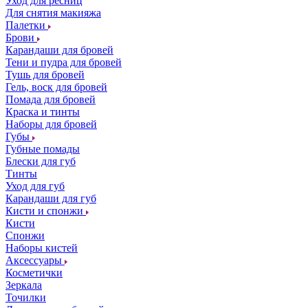
Уход для ресниц
Для снятия макияжа
Палетки
Брови
Карандаши для бровей
Тени и пудра для бровей
Тушь для бровей
Гель, воск для бровей
Помада для бровей
Краска и тинты
Наборы для бровей
Губы
Губные помады
Блески для губ
Тинты
Уход для губ
Карандаши для губ
Кисти и спонжи
Кисти
Спонжи
Наборы кистей
Аксессуары
Косметички
Зеркала
Точилки