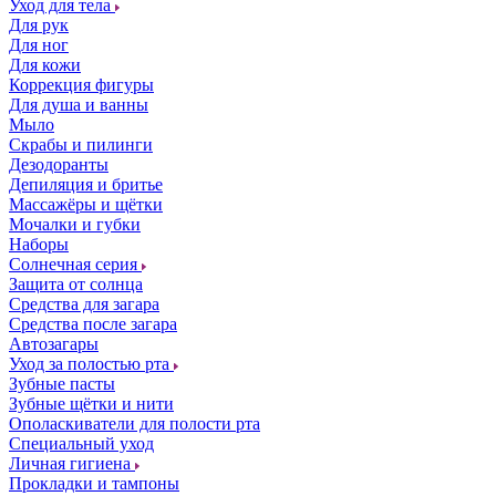
Уход для тела
Для рук
Для ног
Для кожи
Коррекция фигуры
Для душа и ванны
Мыло
Скрабы и пилинги
Дезодоранты
Депиляция и бритье
Массажёры и щётки
Мочалки и губки
Наборы
Солнечная серия
Защита от солнца
Средства для загара
Средства после загара
Автозагары
Уход за полостью рта
Зубные пасты
Зубные щётки и нити
Ополаскиватели для полости рта
Специальный уход
Личная гигиена
Прокладки и тампоны