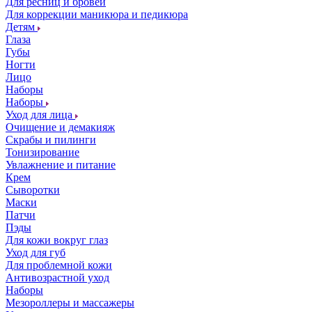
Для ресниц и бровей
Для коррекции маникюра и педикюра
Детям
Глаза
Губы
Ногти
Лицо
Наборы
Наборы
Уход для лица
Очищение и демакияж
Скрабы и пилинги
Тонизирование
Увлажнение и питание
Крем
Сыворотки
Маски
Патчи
Пэды
Для кожи вокруг глаз
Уход для губ
Для проблемной кожи
Антивозрастной уход
Наборы
Мезороллеры и массажеры