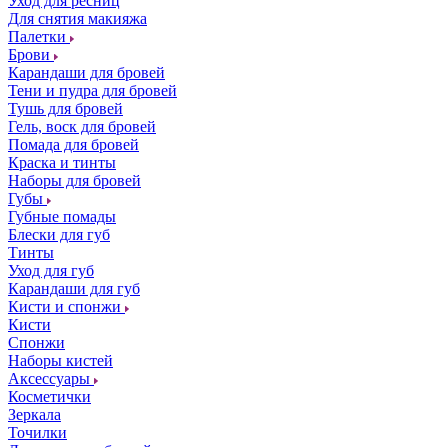
Уход для ресниц
Для снятия макияжа
Палетки
Брови
Карандаши для бровей
Тени и пудра для бровей
Тушь для бровей
Гель, воск для бровей
Помада для бровей
Краска и тинты
Наборы для бровей
Губы
Губные помады
Блески для губ
Тинты
Уход для губ
Карандаши для губ
Кисти и спонжи
Кисти
Спонжи
Наборы кистей
Аксессуары
Косметички
Зеркала
Точилки