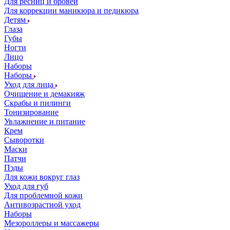
Для ресниц и бровей
Для коррекции маникюра и педикюра
Детям
Глаза
Губы
Ногти
Лицо
Наборы
Наборы
Уход для лица
Очищение и демакияж
Скрабы и пилинги
Тонизирование
Увлажнение и питание
Крем
Сыворотки
Маски
Патчи
Пэды
Для кожи вокруг глаз
Уход для губ
Для проблемной кожи
Антивозрастной уход
Наборы
Мезороллеры и массажеры