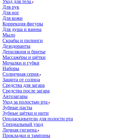
Уход для тела
Для рук
Для ног
Для кожи
Коррекция фигуры
Для душа и ванны
Мыло
Скрабы и пилинги
Дезодоранты
Депиляция и бритье
Массажёры и щётки
Мочалки и губки
Наборы
Солнечная серия
Защита от солнца
Средства для загара
Средства после загара
Автозагары
Уход за полостью рта
Зубные пасты
Зубные щётки и нити
Ополаскиватели для полости рта
Специальный уход
Личная гигиена
Прокладки и тампоны