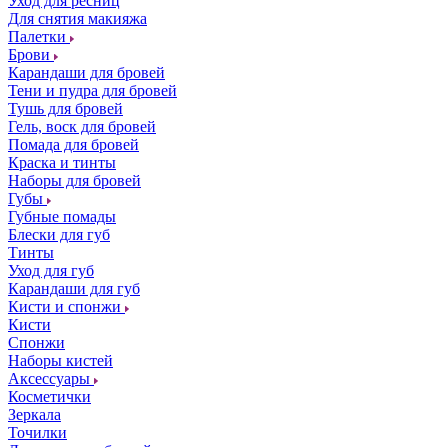
Уход для ресниц
Для снятия макияжа
Палетки
Брови
Карандаши для бровей
Тени и пудра для бровей
Тушь для бровей
Гель, воск для бровей
Помада для бровей
Краска и тинты
Наборы для бровей
Губы
Губные помады
Блески для губ
Тинты
Уход для губ
Карандаши для губ
Кисти и спонжи
Кисти
Спонжи
Наборы кистей
Аксессуары
Косметички
Зеркала
Точилки