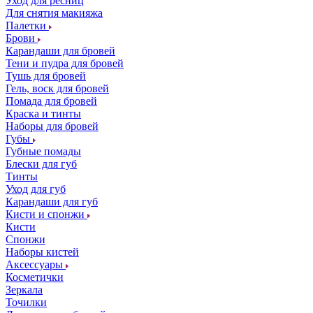
Уход для ресниц
Для снятия макияжа
Палетки
Брови
Карандаши для бровей
Тени и пудра для бровей
Тушь для бровей
Гель, воск для бровей
Помада для бровей
Краска и тинты
Наборы для бровей
Губы
Губные помады
Блески для губ
Тинты
Уход для губ
Карандаши для губ
Кисти и спонжи
Кисти
Спонжи
Наборы кистей
Аксессуары
Косметички
Зеркала
Точилки