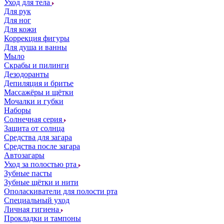
Уход для тела
Для рук
Для ног
Для кожи
Коррекция фигуры
Для душа и ванны
Мыло
Скрабы и пилинги
Дезодоранты
Депиляция и бритье
Массажёры и щётки
Мочалки и губки
Наборы
Солнечная серия
Защита от солнца
Средства для загара
Средства после загара
Автозагары
Уход за полостью рта
Зубные пасты
Зубные щётки и нити
Ополаскиватели для полости рта
Специальный уход
Личная гигиена
Прокладки и тампоны