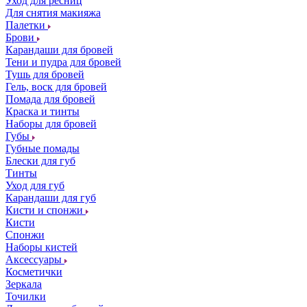
Уход для ресниц
Для снятия макияжа
Палетки
Брови
Карандаши для бровей
Тени и пудра для бровей
Тушь для бровей
Гель, воск для бровей
Помада для бровей
Краска и тинты
Наборы для бровей
Губы
Губные помады
Блески для губ
Тинты
Уход для губ
Карандаши для губ
Кисти и спонжи
Кисти
Спонжи
Наборы кистей
Аксессуары
Косметички
Зеркала
Точилки