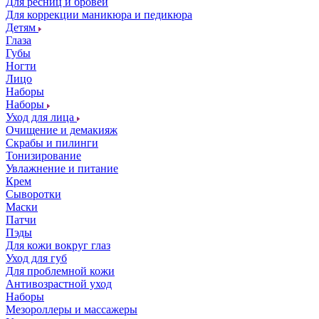
Для ресниц и бровей
Для коррекции маникюра и педикюра
Детям
Глаза
Губы
Ногти
Лицо
Наборы
Наборы
Уход для лица
Очищение и демакияж
Скрабы и пилинги
Тонизирование
Увлажнение и питание
Крем
Сыворотки
Маски
Патчи
Пэды
Для кожи вокруг глаз
Уход для губ
Для проблемной кожи
Антивозрастной уход
Наборы
Мезороллеры и массажеры