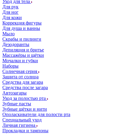
Уход для тела
Для рук
Для ног
Для кожи
Коррекция фигуры
Для душа и ванны
Мыло
Скрабы и пилинги
Дезодоранты
Депиляция и бритье
Массажёры и щётки
Мочалки и губки
Наборы
Солнечная серия
Защита от солнца
Средства для загара
Средства после загара
Автозагары
Уход за полостью рта
Зубные пасты
Зубные щётки и нити
Ополаскиватели для полости рта
Специальный уход
Личная гигиена
Прокладки и тампоны