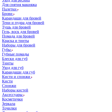
Уход для ресниц
Для снятия макияжа
Палетки
Брови
Карандаши для бровей
Тени и пудра для бровей
Тушь для бровей
Гель, воск для бровей
Помада для бровей
Краска и тинты
Наборы для бровей
Губы
Губные помады
Блески для губ
Тинты
Уход для губ
Карандаши для губ
Кисти и спонжи
Кисти
Спонжи
Наборы кистей
Аксессуары
Косметички
Зеркала
Точилки