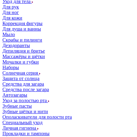
Уход для тела
Для рук
Для ног
Для кожи
Коррекция фигуры
Для душа и ванны
Мыло
Скрабы и пилинги
Дезодоранты
Депиляция и бритье
Массажёры и щётки
Мочалки и губки
Наборы
Солнечная серия
Защита от солнца
Средства для загара
Средства после загара
Автозагары
Уход за полостью рта
Зубные пасты
Зубные щётки и нити
Ополаскиватели для полости рта
Специальный уход
Личная гигиена
Прокладки и тампоны