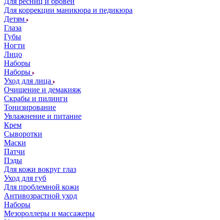
Для ресниц и бровей
Для коррекции маникюра и педикюра
Детям
Глаза
Губы
Ногти
Лицо
Наборы
Наборы
Уход для лица
Очищение и демакияж
Скрабы и пилинги
Тонизирование
Увлажнение и питание
Крем
Сыворотки
Маски
Патчи
Пэды
Для кожи вокруг глаз
Уход для губ
Для проблемной кожи
Антивозрастной уход
Наборы
Мезороллеры и массажеры