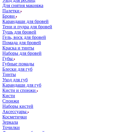
Уход для ресниц
Для снятия макияжа
Палетки
Брови
Карандаши для бровей
Тени и пудра для бровей
Тушь для бровей
Гель, воск для бровей
Помада для бровей
Краска и тинты
Наборы для бровей
Губы
Губные помады
Блески для губ
Тинты
Уход для губ
Карандаши для губ
Кисти и спонжи
Кисти
Спонжи
Наборы кистей
Аксессуары
Косметички
Зеркала
Точилки