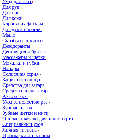
Уход для тела
Для рук
Для ног
Для кожи
Коррекция фигуры
Для душа и ванны
Мыло
Скрабы и пилинги
Дезодоранты
Депиляция и бритье
Массажёры и щётки
Мочалки и губки
Наборы
Солнечная серия
Защита от солнца
Средства для загара
Средства после загара
Автозагары
Уход за полостью рта
Зубные пасты
Зубные щётки и нити
Ополаскиватели для полости рта
Специальный уход
Личная гигиена
Прокладки и тампоны