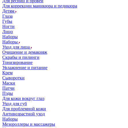
Для ресниц и бровей
Для коррекции маникюра и педикюра
Детям
Глаза
Губы
Ногти
Лицо
Наборы
Наборы
Уход для лица
Очищение и демакияж
Скрабы и пилинги
Тонизирование
Увлажнение и питание
Крем
Сыворотки
Маски
Патчи
Пэды
Для кожи вокруг глаз
Уход для губ
Для проблемной кожи
Антивозрастной уход
Наборы
Мезороллеры и массажеры