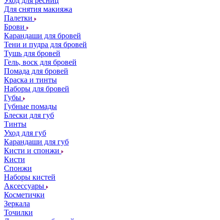
Уход для ресниц
Для снятия макияжа
Палетки
Брови
Карандаши для бровей
Тени и пудра для бровей
Тушь для бровей
Гель, воск для бровей
Помада для бровей
Краска и тинты
Наборы для бровей
Губы
Губные помады
Блески для губ
Тинты
Уход для губ
Карандаши для губ
Кисти и спонжи
Кисти
Спонжи
Наборы кистей
Аксессуары
Косметички
Зеркала
Точилки