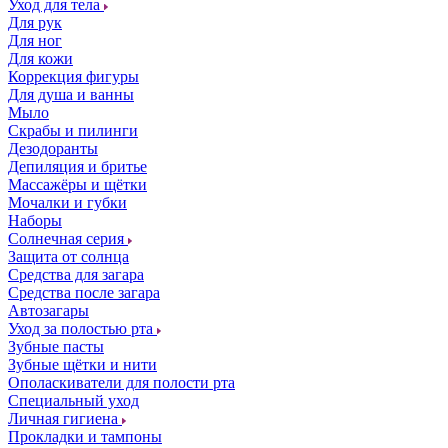
Уход для тела
Для рук
Для ног
Для кожи
Коррекция фигуры
Для душа и ванны
Мыло
Скрабы и пилинги
Дезодоранты
Депиляция и бритье
Массажёры и щётки
Мочалки и губки
Наборы
Солнечная серия
Защита от солнца
Средства для загара
Средства после загара
Автозагары
Уход за полостью рта
Зубные пасты
Зубные щётки и нити
Ополаскиватели для полости рта
Специальный уход
Личная гигиена
Прокладки и тампоны