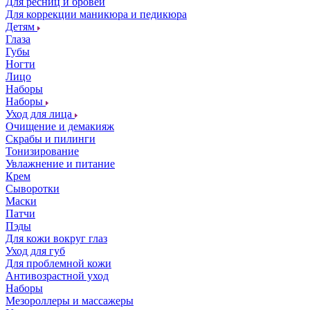
Для ресниц и бровей
Для коррекции маникюра и педикюра
Детям
Глаза
Губы
Ногти
Лицо
Наборы
Наборы
Уход для лица
Очищение и демакияж
Скрабы и пилинги
Тонизирование
Увлажнение и питание
Крем
Сыворотки
Маски
Патчи
Пэды
Для кожи вокруг глаз
Уход для губ
Для проблемной кожи
Антивозрастной уход
Наборы
Мезороллеры и массажеры