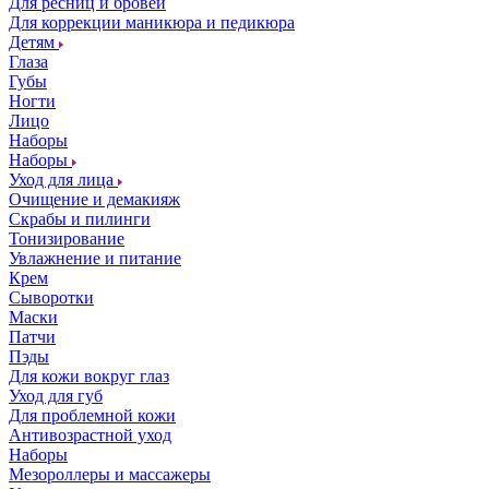
Для ресниц и бровей
Для коррекции маникюра и педикюра
Детям
Глаза
Губы
Ногти
Лицо
Наборы
Наборы
Уход для лица
Очищение и демакияж
Скрабы и пилинги
Тонизирование
Увлажнение и питание
Крем
Сыворотки
Маски
Патчи
Пэды
Для кожи вокруг глаз
Уход для губ
Для проблемной кожи
Антивозрастной уход
Наборы
Мезороллеры и массажеры