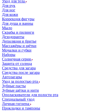
Уход для тела
Для рук
Для ног
Для кожи
Коррекция фигуры
Для душа и ванны
Мыло
Скрабы и пилинги
Дезодоранты
Депиляция и бритье
Массажёры и щётки
Мочалки и губки
Наборы
Солнечная серия
Защита от солнца
Средства для загара
Средства после загара
Автозагары
Уход за полостью рта
Зубные пасты
Зубные щётки и нити
Ополаскиватели для полости рта
Специальный уход
Личная гигиена
Прокладки и тампоны