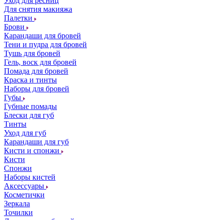
Уход для ресниц
Для снятия макияжа
Палетки
Брови
Карандаши для бровей
Тени и пудра для бровей
Тушь для бровей
Гель, воск для бровей
Помада для бровей
Краска и тинты
Наборы для бровей
Губы
Губные помады
Блески для губ
Тинты
Уход для губ
Карандаши для губ
Кисти и спонжи
Кисти
Спонжи
Наборы кистей
Аксессуары
Косметички
Зеркала
Точилки