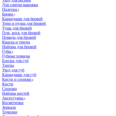
Уход для ресниц
Для снятия макияжа
Палетки
Брови
Карандаши для бровей
Тени и пудра для бровей
Тушь для бровей
Гель, воск для бровей
Помада для бровей
Краска и тинты
Наборы для бровей
Губы
Губные помады
Блески для губ
Тинты
Уход для губ
Карандаши для губ
Кисти и спонжи
Кисти
Спонжи
Наборы кистей
Аксессуары
Косметички
Зеркала
Точилки