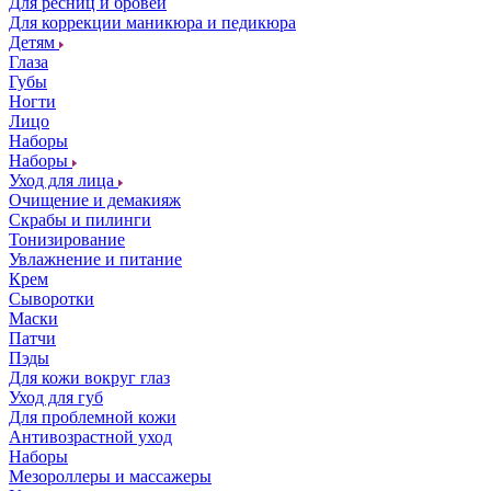
Для ресниц и бровей
Для коррекции маникюра и педикюра
Детям
Глаза
Губы
Ногти
Лицо
Наборы
Наборы
Уход для лица
Очищение и демакияж
Скрабы и пилинги
Тонизирование
Увлажнение и питание
Крем
Сыворотки
Маски
Патчи
Пэды
Для кожи вокруг глаз
Уход для губ
Для проблемной кожи
Антивозрастной уход
Наборы
Мезороллеры и массажеры