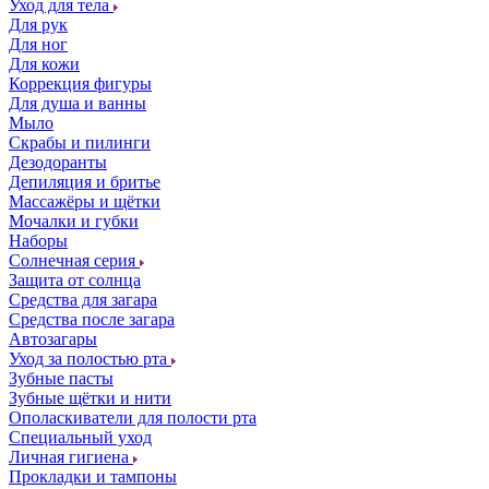
Уход для тела
Для рук
Для ног
Для кожи
Коррекция фигуры
Для душа и ванны
Мыло
Скрабы и пилинги
Дезодоранты
Депиляция и бритье
Массажёры и щётки
Мочалки и губки
Наборы
Солнечная серия
Защита от солнца
Средства для загара
Средства после загара
Автозагары
Уход за полостью рта
Зубные пасты
Зубные щётки и нити
Ополаскиватели для полости рта
Специальный уход
Личная гигиена
Прокладки и тампоны