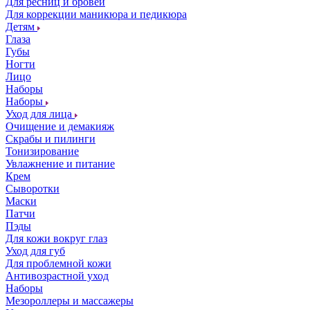
Для ресниц и бровей
Для коррекции маникюра и педикюра
Детям
Глаза
Губы
Ногти
Лицо
Наборы
Наборы
Уход для лица
Очищение и демакияж
Скрабы и пилинги
Тонизирование
Увлажнение и питание
Крем
Сыворотки
Маски
Патчи
Пэды
Для кожи вокруг глаз
Уход для губ
Для проблемной кожи
Антивозрастной уход
Наборы
Мезороллеры и массажеры