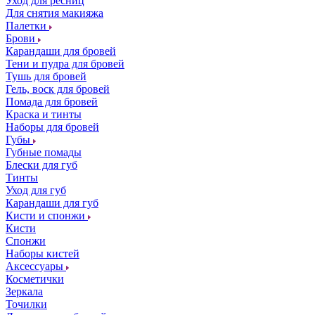
Уход для ресниц
Для снятия макияжа
Палетки
Брови
Карандаши для бровей
Тени и пудра для бровей
Тушь для бровей
Гель, воск для бровей
Помада для бровей
Краска и тинты
Наборы для бровей
Губы
Губные помады
Блески для губ
Тинты
Уход для губ
Карандаши для губ
Кисти и спонжи
Кисти
Спонжи
Наборы кистей
Аксессуары
Косметички
Зеркала
Точилки