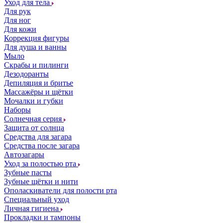
Уход для тела
Для рук
Для ног
Для кожи
Коррекция фигуры
Для душа и ванны
Мыло
Скрабы и пилинги
Дезодоранты
Депиляция и бритье
Массажёры и щётки
Мочалки и губки
Наборы
Солнечная серия
Защита от солнца
Средства для загара
Средства после загара
Автозагары
Уход за полостью рта
Зубные пасты
Зубные щётки и нити
Ополаскиватели для полости рта
Специальный уход
Личная гигиена
Прокладки и тампоны