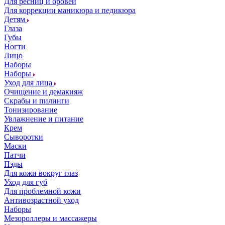
Для ресниц и бровей
Для коррекции маникюра и педикюра
Детям
Глаза
Губы
Ногти
Лицо
Наборы
Наборы
Уход для лица
Очищение и демакияж
Скрабы и пилинги
Тонизирование
Увлажнение и питание
Крем
Сыворотки
Маски
Патчи
Пэды
Для кожи вокруг глаз
Уход для губ
Для проблемной кожи
Антивозрастной уход
Наборы
Мезороллеры и массажеры