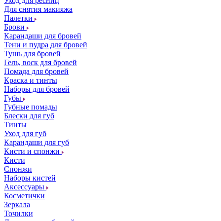
Уход для ресниц
Для снятия макияжа
Палетки
Брови
Карандаши для бровей
Тени и пудра для бровей
Тушь для бровей
Гель, воск для бровей
Помада для бровей
Краска и тинты
Наборы для бровей
Губы
Губные помады
Блески для губ
Тинты
Уход для губ
Карандаши для губ
Кисти и спонжи
Кисти
Спонжи
Наборы кистей
Аксессуары
Косметички
Зеркала
Точилки