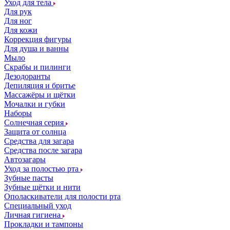
Уход для тела
Для рук
Для ног
Для кожи
Коррекция фигуры
Для душа и ванны
Мыло
Скрабы и пилинги
Дезодоранты
Депиляция и бритье
Массажёры и щётки
Мочалки и губки
Наборы
Солнечная серия
Защита от солнца
Средства для загара
Средства после загара
Автозагары
Уход за полостью рта
Зубные пасты
Зубные щётки и нити
Ополаскиватели для полости рта
Специальный уход
Личная гигиена
Прокладки и тампоны