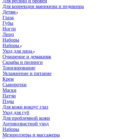
Для ресниц и бровей
Для коррекции маникюра и педикюра
Детям
Глаза
Губы
Ногти
Лицо
Наборы
Наборы
Уход для лица
Очищение и демакияж
Скрабы и пилинги
Тонизирование
Увлажнение и питание
Крем
Сыворотки
Маски
Патчи
Пэды
Для кожи вокруг глаз
Уход для губ
Для проблемной кожи
Антивозрастной уход
Наборы
Мезороллеры и массажеры