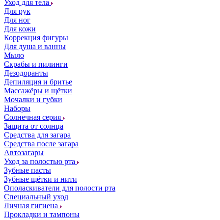
Уход для тела
Для рук
Для ног
Для кожи
Коррекция фигуры
Для душа и ванны
Мыло
Скрабы и пилинги
Дезодоранты
Депиляция и бритье
Массажёры и щётки
Мочалки и губки
Наборы
Солнечная серия
Защита от солнца
Средства для загара
Средства после загара
Автозагары
Уход за полостью рта
Зубные пасты
Зубные щётки и нити
Ополаскиватели для полости рта
Специальный уход
Личная гигиена
Прокладки и тампоны