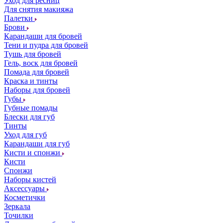
Уход для ресниц
Для снятия макияжа
Палетки
Брови
Карандаши для бровей
Тени и пудра для бровей
Тушь для бровей
Гель, воск для бровей
Помада для бровей
Краска и тинты
Наборы для бровей
Губы
Губные помады
Блески для губ
Тинты
Уход для губ
Карандаши для губ
Кисти и спонжи
Кисти
Спонжи
Наборы кистей
Аксессуары
Косметички
Зеркала
Точилки