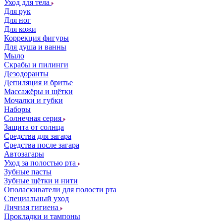
Уход для тела
Для рук
Для ног
Для кожи
Коррекция фигуры
Для душа и ванны
Мыло
Скрабы и пилинги
Дезодоранты
Депиляция и бритье
Массажёры и щётки
Мочалки и губки
Наборы
Солнечная серия
Защита от солнца
Средства для загара
Средства после загара
Автозагары
Уход за полостью рта
Зубные пасты
Зубные щётки и нити
Ополаскиватели для полости рта
Специальный уход
Личная гигиена
Прокладки и тампоны