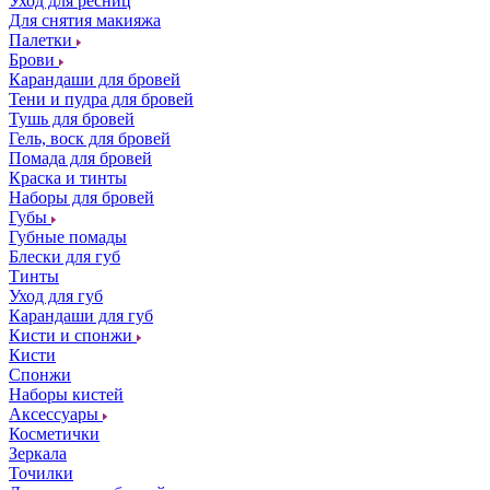
Уход для ресниц
Для снятия макияжа
Палетки
Брови
Карандаши для бровей
Тени и пудра для бровей
Тушь для бровей
Гель, воск для бровей
Помада для бровей
Краска и тинты
Наборы для бровей
Губы
Губные помады
Блески для губ
Тинты
Уход для губ
Карандаши для губ
Кисти и спонжи
Кисти
Спонжи
Наборы кистей
Аксессуары
Косметички
Зеркала
Точилки