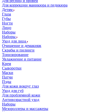
Для ресниц и бровей
Для коррекции маникюра и педикюра
Детям
Глаза
Губы
Ногти
Лицо
Наборы
Наборы
Уход для лица
Очищение и демакияж
Скрабы и пилинги
Тонизирование
Увлажнение и питание
Крем
Сыворотки
Маски
Патчи
Пэды
Для кожи вокруг глаз
Уход для губ
Для проблемной кожи
Антивозрастной уход
Наборы
Мезороллеры и массажеры