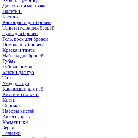
Уход для ресниц
Для снятия макияжа
Палетки
Брови
Карандаши для бровей
Тени и пудра для бровей
Тушь для бровей
Гель, воск для бровей
Помада для бровей
Краска и тинты
Наборы для бровей
Губы
Губные помады
Блески для губ
Тинты
Уход для губ
Карандаши для губ
Кисти и спонжи
Кисти
Спонжи
Наборы кистей
Аксессуары
Косметички
Зеркала
Точилки