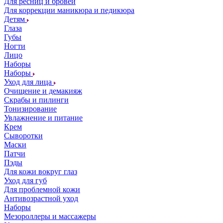
Для ресниц и бровей
Для коррекции маникюра и педикюра
Детям
Глаза
Губы
Ногти
Лицо
Наборы
Наборы
Уход для лица
Очищение и демакияж
Скрабы и пилинги
Тонизирование
Увлажнение и питание
Крем
Сыворотки
Маски
Патчи
Пэды
Для кожи вокруг глаз
Уход для губ
Для проблемной кожи
Антивозрастной уход
Наборы
Мезороллеры и массажеры