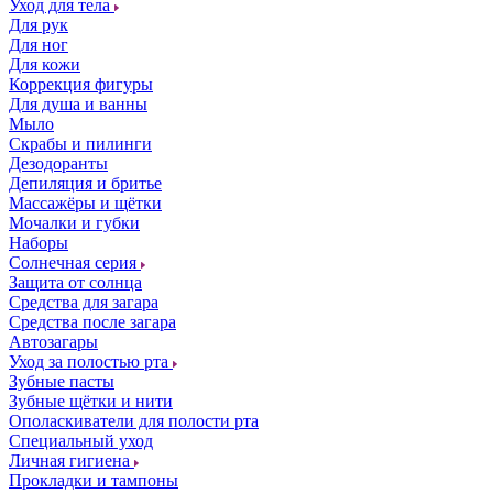
Уход для тела
Для рук
Для ног
Для кожи
Коррекция фигуры
Для душа и ванны
Мыло
Скрабы и пилинги
Дезодоранты
Депиляция и бритье
Массажёры и щётки
Мочалки и губки
Наборы
Солнечная серия
Защита от солнца
Средства для загара
Средства после загара
Автозагары
Уход за полостью рта
Зубные пасты
Зубные щётки и нити
Ополаскиватели для полости рта
Специальный уход
Личная гигиена
Прокладки и тампоны