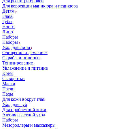
Для ресниц и бровей
Для коррекции маникюра и педикюра
Детям
Глаза
Губы
Ногти
Лицо
Наборы
Наборы
Уход для лица
Очищение и демакияж
Скрабы и пилинги
Тонизирование
Увлажнение и питание
Крем
Сыворотки
Маски
Патчи
Пэды
Для кожи вокруг глаз
Уход для губ
Для проблемной кожи
Антивозрастной уход
Наборы
Мезороллеры и массажеры