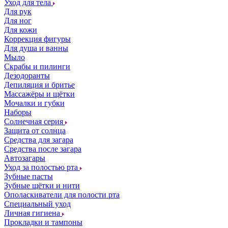
Уход для тела
Для рук
Для ног
Для кожи
Коррекция фигуры
Для душа и ванны
Мыло
Скрабы и пилинги
Дезодоранты
Депиляция и бритье
Массажёры и щётки
Мочалки и губки
Наборы
Солнечная серия
Защита от солнца
Средства для загара
Средства после загара
Автозагары
Уход за полостью рта
Зубные пасты
Зубные щётки и нити
Ополаскиватели для полости рта
Специальный уход
Личная гигиена
Прокладки и тампоны