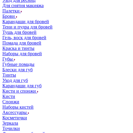
Уход для ресниц
Для снятия макияжа
Палетки
Брови
Карандаши для бровей
Тени и пудра для бровей
Тушь для бровей
Гель, воск для бровей
Помада для бровей
Краска и тинты
Наборы для бровей
Губы
Губные помады
Блески для губ
Тинты
Уход для губ
Карандаши для губ
Кисти и спонжи
Кисти
Спонжи
Наборы кистей
Аксессуары
Косметички
Зеркала
Точилки