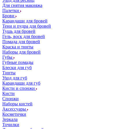
Уход для ресниц
Для снятия макияжа
Палетки
Брови
Карандаши для бровей
Тени и пудра для бровей
Тушь для бровей
Гель, воск для бровей
Помада для бровей
Краска и тинты
Наборы для бровей
Губы
Губные помады
Блески для губ
Тинты
Уход для губ
Карандаши для губ
Кисти и спонжи
Кисти
Спонжи
Наборы кистей
Аксессуары
Косметички
Зеркала
Точилки