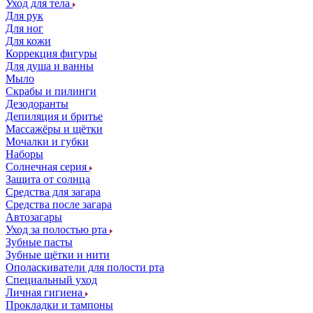
Уход для тела
Для рук
Для ног
Для кожи
Коррекция фигуры
Для душа и ванны
Мыло
Скрабы и пилинги
Дезодоранты
Депиляция и бритье
Массажёры и щётки
Мочалки и губки
Наборы
Солнечная серия
Защита от солнца
Средства для загара
Средства после загара
Автозагары
Уход за полостью рта
Зубные пасты
Зубные щётки и нити
Ополаскиватели для полости рта
Специальный уход
Личная гигиена
Прокладки и тампоны