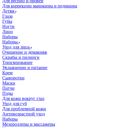
Для ресниц и бровей
Для коррекции маникюра и педикюра
Детям
Глаза
Губы
Ногти
Лицо
Наборы
Наборы
Уход для лица
Очищение и демакияж
Скрабы и пилинги
Тонизирование
Увлажнение и питание
Крем
Сыворотки
Маски
Патчи
Пэды
Для кожи вокруг глаз
Уход для губ
Для проблемной кожи
Антивозрастной уход
Наборы
Мезороллеры и массажеры