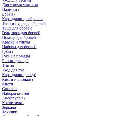
Уход для ресниц
Для снятия макияжа
Палетки
Брови
Карандаши для бровей
Тени и пудра для бровей
Тушь для бровей
Гель, воск для бровей
Помада для бровей
Краска и тинты
Наборы для бровей
Губы
Губные помады
Блески для губ
Тинты
Уход для губ
Карандаши для губ
Кисти и спонжи
Кисти
Спонжи
Наборы кистей
Аксессуары
Косметички
Зеркала
Точилки