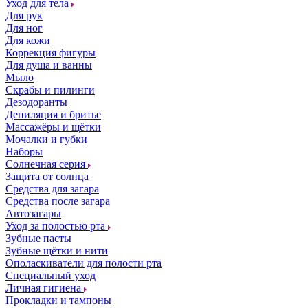
Уход для тела
Для рук
Для ног
Для кожи
Коррекция фигуры
Для душа и ванны
Мыло
Скрабы и пилинги
Дезодоранты
Депиляция и бритье
Массажёры и щётки
Мочалки и губки
Наборы
Солнечная серия
Защита от солнца
Средства для загара
Средства после загара
Автозагары
Уход за полостью рта
Зубные пасты
Зубные щётки и нити
Ополаскиватели для полости рта
Специальный уход
Личная гигиена
Прокладки и тампоны