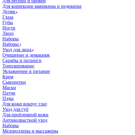
Для ресниц и бровей
Для коррекции маникюра и педикюра
Детям
Глаза
Губы
Ногти
Лицо
Наборы
Наборы
Уход для лица
Очищение и демакияж
Скрабы и пилинги
Тонизирование
Увлажнение и питание
Крем
Сыворотки
Маски
Патчи
Пэды
Для кожи вокруг глаз
Уход для губ
Для проблемной кожи
Антивозрастной уход
Наборы
Мезороллеры и массажеры